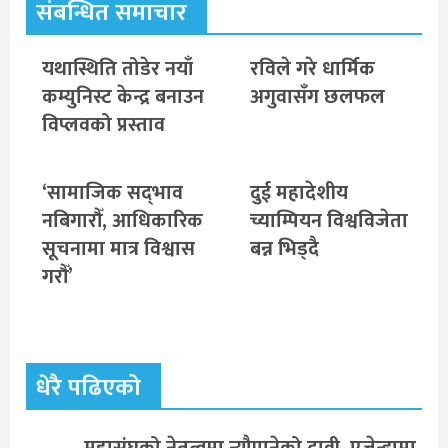
संबन्धित समाचार
यथास्थिति तोडेर नयाँ
रविले गरे धार्मिक
कम्युनिस्ट केन्द्र बनाउन
अगुवासँग छलफल
विप्लवको प्रस्ताव
‘सामाजिक सद्‌भाव
दुई महादेशीय
नबिगारौँ, आधिकारिक
च्याम्पियन विश्वविजेता
सूचनामा मात्र विश्वास
बन्न भिड्दै
गरौँ’
धेरै पढिएको
महासंघको नेतृत्वमा न्यौपानेको दावी, एजेन्डामा