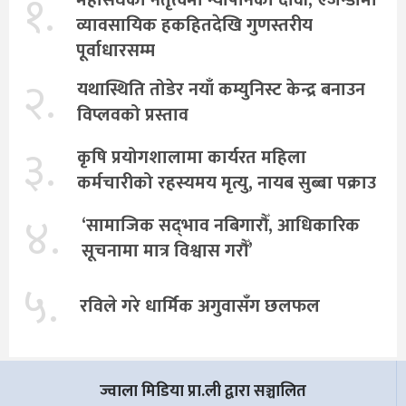
१.
व्यावसायिक हकहितदेखि गुणस्तरीय
पूर्वाधारसम्म
२.
यथास्थिति तोडेर नयाँ कम्युनिस्ट केन्द्र बनाउन
विप्लवको प्रस्ताव
३.
कृषि प्रयोगशालामा कार्यरत महिला
कर्मचारीको रहस्यमय मृत्यु, नायब सुब्बा पक्राउ
४.
‘सामाजिक सद्‌भाव नबिगारौँ, आधिकारिक
सूचनामा मात्र विश्वास गरौँ’
५.
रविले गरे धार्मिक अगुवासँग छलफल
ज्वाला मिडिया प्रा.ली द्वारा सञ्चालित