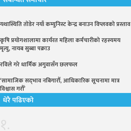
संबन्धित समाचार
यथास्थिति तोडेर नयाँ कम्युनिस्ट केन्द्र बनाउन विप्लवको प्रस्ताव
कृषि प्रयोगशालामा कार्यरत महिला कर्मचारीको रहस्यमय
मृत्यु, नायब सुब्बा पक्राउ
रविले गरे धार्मिक अगुवासँग छलफल
‘सामाजिक सद्‌भाव नबिगारौँ, आधिकारिक सूचनामा मात्र
विश्वास गरौँ’
धेरै पढिएको
१.