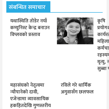
संबन्धित समाचार
यथास्थिति तोडेर नयाँ
कृषि
कम्युनिस्ट केन्द्र बनाउन
प्रयो
विप्लवको प्रस्ताव
कार्यर
महिल
कर्मच
रहस्य
मृत्यु,
सुब्बा 
महासंघको नेतृत्वमा
रविले गरे धार्मिक
न्यौपानेको दावी,
अगुवासँग छलफल
एजेन्डामा व्यावसायिक
हकहितदेखि गुणस्तरीय