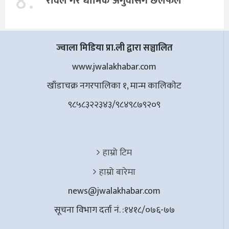
४.
रविले गरे धार्मिक अगुवासँग छलफल
ज्वाला मिडिया प्रा.ली द्वारा सञ्चालित
www.jwalakhabar.com
खाँडाचक्र नगरपालिका १, मान्म कालिकाेट
९८५८३२२३४३/९८४९८७९२०९
हाम्रो टिम
हाम्रो बारेमा
news@jwalakhabar.com
सूचना विभाग दर्ता नं. :१४१८/०७६-७७