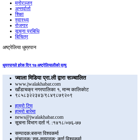
मनोरञ्जन
अन्तर्वार्ता
शिक्षा
स्वास्थ्य
रोजगार
सूचना प्रबिधि
बिचित्र
अष्ट्रेलिया धुम्रपान
धुम्रपानले हरेक दिन १७ अष्ट्रेलियालीको मृत्यु
ज्वाला मिडिया प्रा.ली द्वारा सञ्चालित
www.jwalakhabar.com
खाँडाचक्र नगरपालिका १, मान्म कालिकाेट
९८५८३२२३४३/९८४९८७९२०९
हाम्रो टिम
हाम्रो बारेमा
news@jwalakhabar.com
सूचना विभाग दर्ता नं. :१४१८/०७६-७७
सम्पादक:बसन्त विश्वकर्मा
संचालक/ सह-सम्पादक: कर्ण विश्वकर्मा