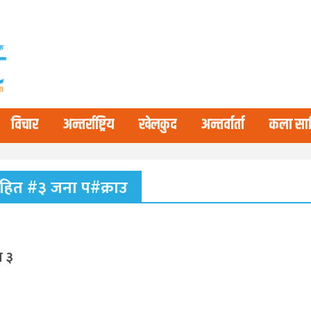
विचार
अन्तर्राष्ट्रिय
खेलकुद
अन्तर्वार्ता
कला साह
नसहित #३ जना प#क्राउ
त ३