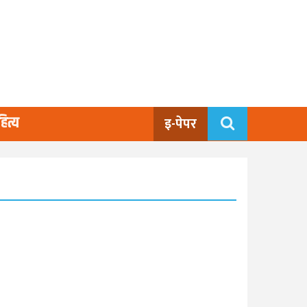
ित्य
इ-पेपर