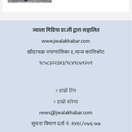
ज्वाला मिडिया प्रा.ली द्वारा सञ्चालित
www.jwalakhabar.com
खाँडाचक्र नगरपालिका १, मान्म कालिकाेट
९८५८३२२३४३/९८४९८७९२०९
हाम्रो टिम
हाम्रो बारेमा
news@jwalakhabar.com
सूचना विभाग दर्ता नं. :१४१८/०७६-७७