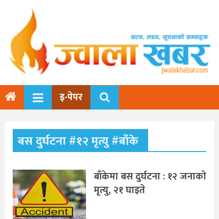
इ-पेपर
बस दुर्घटना #१२ मृत्यु #बाँके
बाँकेमा बस दुर्घटना : १२ जनाकाे
मृत्यु, २१ घाइते