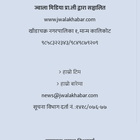
ज्वाला मिडिया प्रा.ली द्वारा सञ्चालित
www.jwalakhabar.com
खाँडाचक्र नगरपालिका १, मान्म कालिकाेट
९८५८३२२३४३/९८४९८७९२०९
हाम्रो टिम
हाम्रो बारेमा
news@jwalakhabar.com
सूचना विभाग दर्ता नं. :१४१८/०७६-७७