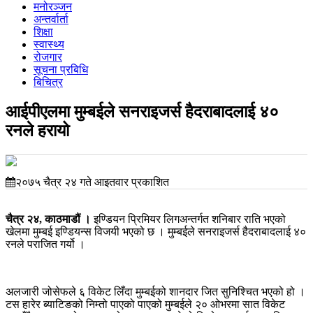
मनोरञ्जन
अन्तर्वार्ता
शिक्षा
स्वास्थ्य
रोजगार
सूचना प्रबिधि
बिचित्र
आईपीएलमा मुम्बईले सनराइजर्स हैदराबादलाई ४०
रनले हरायो
२०७५ चैत्र २४ गते आइतवार प्रकाशित
चैत्र २४, काठमाडौं ।
इण्डियन प्रिमियर लिगअन्तर्गत शनिबार राति भएको
खेलमा मुम्बई इण्डियन्स विजयी भएको छ । मुम्बईले सनराइजर्स हैदराबादलाई ४०
रनले पराजित गर्यो ।
अलजारी जोसेफले ६ विकेट लिँदा मुम्बईको शानदार जित सुनिश्चित भएको हो ।
टस हारेर ब्याटिङको निम्तो पाएको पाएको मुम्बईले २० ओभरमा सात विकेट