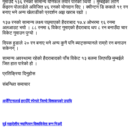
गुमाउँदै १३६ रनको सामान्य योगफल तयार पारेको थियो । मुम्बईका लागि
केइरन पोलार्डले अविजित ४६ रनको योगदान दिए । क्वीन्टन डि ककले १९ रन
बनाए भने अन्य खेलाडीको प्रदर्शन अझ खराब रह्यो ।
१३७ रनको सामान्य लक्ष्य पछ्याएको हैदराबाद १७.४ ओभरमा ९६ रनमा
अलआउट भयो । ८८ रनमा ६ विकेट गुमाएको हैदराबाद थप ८ रन बनाउँदा चार
विकेट गुमाउन पुग्यो ।
दिपक हुडाले २० रन बनाए भने अन्य कुनै पनि ब्याट्सम्यानले राम्रो रन बनाउन
सकेनन् ।
सामान्य अवस्थामा रहेको हैदराबादको पाँच विकेट १३ बलमा लिएपछि मुम्बईले
जित हात पारेको हो ।
प्रतिक्रिया दिनुहोस
संबन्धित समाचार
अर्जेन्टिनालाई हराउँदै स्पेनले जित्यो विश्वकपको उपाधि
दुई महादेशीय च्याम्पियन विश्वविजेता बन्न भिड्दै