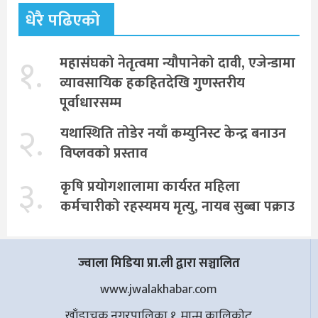
धेरै पढिएको
१.
महासंघको नेतृत्वमा न्यौपानेको दावी, एजेन्डामा
व्यावसायिक हकहितदेखि गुणस्तरीय
पूर्वाधारसम्म
२.
यथास्थिति तोडेर नयाँ कम्युनिस्ट केन्द्र बनाउन
विप्लवको प्रस्ताव
३.
कृषि प्रयोगशालामा कार्यरत महिला
कर्मचारीको रहस्यमय मृत्यु, नायब सुब्बा पक्राउ
ज्वाला मिडिया प्रा.ली द्वारा सञ्चालित
www.jwalakhabar.com
खाँडाचक्र नगरपालिका १, मान्म कालिकाेट