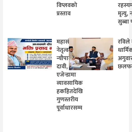
विप्लवको
रहस्य
प्रस्ताव
मृत्यु,
सुब्बा 
महासंघको
रविले 
नेतृत्वमा
धार्मि
न्यौपानेको
अगुवा
दावी,
छलफ
एजेन्डामा
व्यावसायिक
हकहितदेखि
गुणस्तरीय
पूर्वाधारसम्म