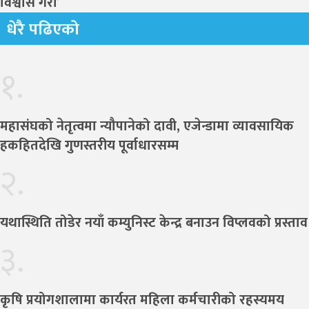
विश्वास गरौँ’
धेरै पढिएको
१.
महासंघको नेतृत्वमा न्यौपानेको दावी, एजेन्डामा व्यावसायिक
हकहितदेखि गुणस्तरीय पूर्वाधारसम्म
२.
यथास्थिति तोडेर नयाँ कम्युनिस्ट केन्द्र बनाउन विप्लवको प्रस्ताव
३.
कृषि प्रयोगशालामा कार्यरत महिला कर्मचारीको रहस्यमय