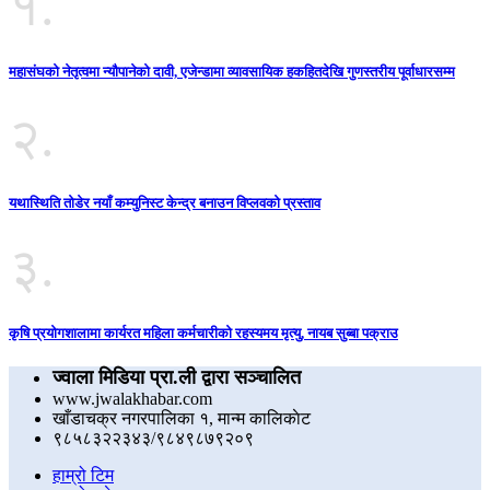
१.
महासंघको नेतृत्वमा न्यौपानेको दावी, एजेन्डामा व्यावसायिक हकहितदेखि गुणस्तरीय पूर्वाधारसम्म
२.
यथास्थिति तोडेर नयाँ कम्युनिस्ट केन्द्र बनाउन विप्लवको प्रस्ताव
३.
कृषि प्रयोगशालामा कार्यरत महिला कर्मचारीको रहस्यमय मृत्यु, नायब सुब्बा पक्राउ
ज्वाला मिडिया प्रा.ली द्वारा सञ्चालित
www.jwalakhabar.com
खाँडाचक्र नगरपालिका १, मान्म कालिकाेट
९८५८३२२३४३/९८४९८७९२०९
हाम्रो टिम