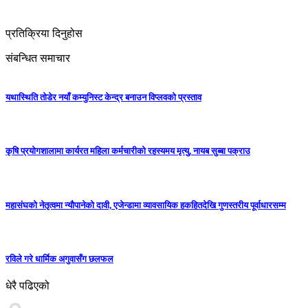
प्रतिक्रिया दिनुहोस
संबन्धित समाचार
यथास्थिति तोडेर नयाँ कम्युनिस्ट केन्द्र बनाउन विप्लवको प्रस्ताव
कृषि प्रयोगशालामा कार्यरत महिला कर्मचारीको रहस्यमय मृत्यु, नायब सुब्बा पक्राउ
महासंघको नेतृत्वमा न्यौपानेको दावी, एजेन्डामा व्यावसायिक हकहितदेखि गुणस्तरीय पूर्वाधारसम्म
रविले गरे धार्मिक अगुवासँग छलफल
धेरै पढिएको