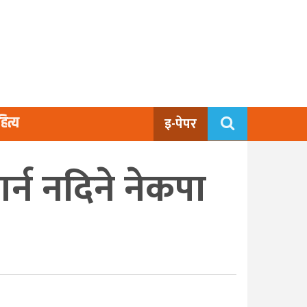
ित्य
इ-पेपर
र्न नदिने नेकपा