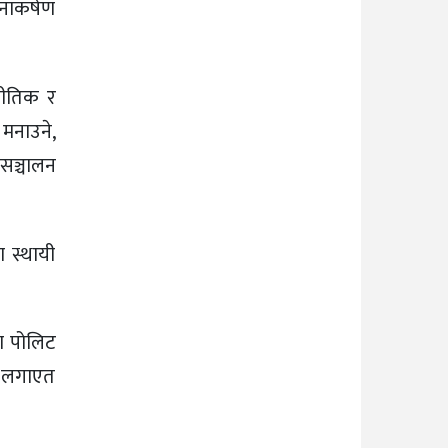
ानाकर्षण
नीतिक र
 मनाउने,
 सञ्चालन
ा स्थायी
मा पोलिट
ोद लगाएत