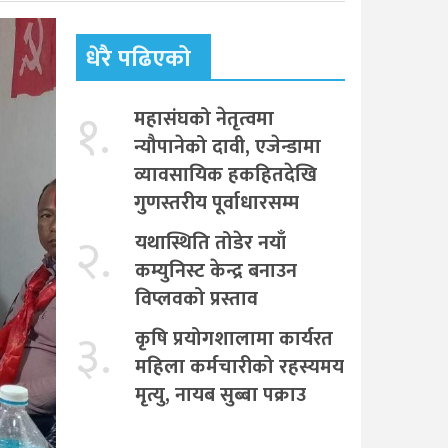
धेरै पढिएको
१.
महासंघको नेतृत्वमा
न्यौपानेको दावी, एजेन्डामा
व्यावसायिक हकहितदेखि
गुणस्तरीय पूर्वाधारसम्म
२.
यथास्थिति तोडेर नयाँ
कम्युनिस्ट केन्द्र बनाउन
विप्लवको प्रस्ताव
३.
कृषि प्रयोगशालामा कार्यरत
महिला कर्मचारीको रहस्यमय
मृत्यु, नायब सुब्बा पक्राउ