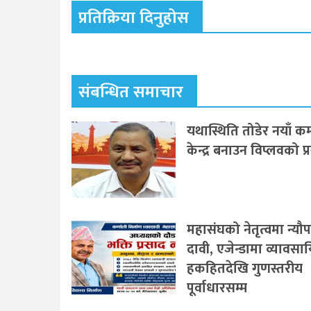
प्रतिक्रिया दिनुहोस
संबन्धित समाचार
यथास्थिति तोडेर नयाँ कम्
केन्द्र बनाउन विप्लवको प्
महासंघको नेतृत्वमा न्यौ
दावी, एजेन्डामा व्यावस
हकहितदेखि गुणस्तरीय
पूर्वाधारसम्म