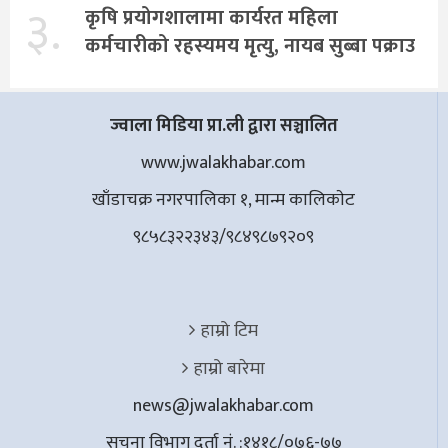
३.
कृषि प्रयोगशालामा कार्यरत महिला
कर्मचारीको रहस्यमय मृत्यु, नायब सुब्बा पक्राउ
ज्वाला मिडिया प्रा.ली द्वारा सञ्चालित
www.jwalakhabar.com
खाँडाचक्र नगरपालिका १, मान्म कालिकाेट
९८५८३२२३४३/९८४९८७९२०९
हाम्रो टिम
हाम्रो बारेमा
news@jwalakhabar.com
सूचना विभाग दर्ता नं. :१४१८/०७६-७७