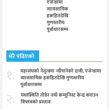
एजेन्डामा
व्यावसायिक
हकहितदेखि
गुणस्तरीय
पूर्वाधारसम्म
धेरै पढिएको
१.
महासंघको नेतृत्वमा न्यौपानेको दावी, एजेन्डामा
व्यावसायिक हकहितदेखि गुणस्तरीय
पूर्वाधारसम्म
२.
यथास्थिति तोडेर नयाँ कम्युनिस्ट केन्द्र बनाउन
विप्लवको प्रस्ताव