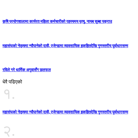
कृषि प्रयोगशालामा कार्यरत महिला कर्मचारीको रहस्यमय मृत्यु, नायब सुब्बा पक्राउ
महासंघको नेतृत्वमा न्यौपानेको दावी, एजेन्डामा व्यावसायिक हकहितदेखि गुणस्तरीय पूर्वाधारसम्म
रविले गरे धार्मिक अगुवासँग छलफल
धेरै पढिएको
१.
महासंघको नेतृत्वमा न्यौपानेको दावी, एजेन्डामा व्यावसायिक हकहितदेखि गुणस्तरीय पूर्वाधारसम्म
२.