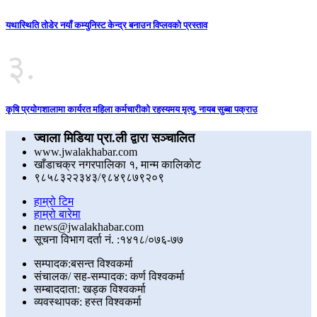
यथास्थिति तोडेर नयाँ कम्युनिस्ट केन्द्र बनाउन विप्लवको प्रस्ताव
३.
कृषि प्रयोगशालामा कार्यरत महिला कर्मचारीको रहस्यमय मृत्यु, नायब सुब्बा पक्राउ
ज्वाला मिडिया प्रा.ली द्वारा सञ्चालित
www.jwalakhabar.com
खाँडाचक्र नगरपालिका १, मान्म कालिकाेट
९८५८३२२३४३/९८४९८७९२०९
हाम्रो टिम
हाम्रो बारेमा
news@jwalakhabar.com
सूचना विभाग दर्ता नं. :१४१८/०७६-७७
सम्पादक:बसन्त विश्वकर्मा
संचालक/ सह-सम्पादक: कर्ण विश्वकर्मा
सम्बाददाता: खड्क विश्वकर्मा
व्यवस्थापक: हस्त विश्वकर्मा