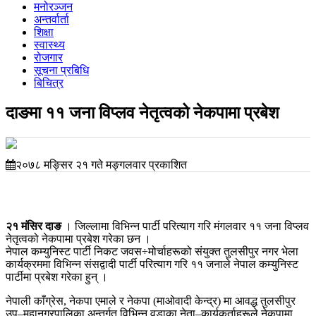
मनोरञ्जन
अन्तर्वार्ता
शिक्षा
स्वास्थ्य
रोजगार
सूचना प्रबिधि
बिचित्र
दाङमा ११ जना विप्लव नेतृत्वको नेकपामा प्रबेश
२०७८ मङ्सिर २१ गते मङ्गलवार प्रकाशित
२१ मंसिर दाङ
। जिल्लामा विभिन्न पार्टी परित्याग गरि मंगलवार ११ जना विप्लव
नेतृत्वको नेकपामा प्रबेश गरेका छन ।
नेपाल कम्युनिस्ट पार्टी निकट जवस÷मोर्चाहरूको संयुक्त तुलसीपुर नगर भेला
कार्यक्रममा विभिन्न संसद्वादी पार्टी परित्याग गरि ११ जनाले नेपाल कम्युनिस्ट
पार्टीमा प्रबेश गरेका हुन् ।
नेपाली काँग्रेस, नेकपा एमाले र नेकपा (माओवादी केन्द्र) मा आवद्ध तुलसीपुर
उप–महानगरपालिका अन्तर्गत विभिन्न वडाका नेता–कार्यकर्ताहरूले नेकपामा