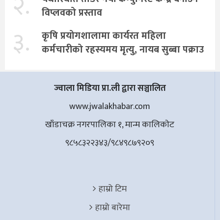
२.
विप्लवको प्रस्ताव
३.
कृषि प्रयोगशालामा कार्यरत महिला
कर्मचारीको रहस्यमय मृत्यु, नायब सुब्बा पक्राउ
ज्वाला मिडिया प्रा.ली द्वारा सञ्चालित
www.jwalakhabar.com
खाँडाचक्र नगरपालिका १, मान्म कालिकाेट
९८५८३२२३४३/९८४९८७९२०९
हाम्रो टिम
हाम्रो बारेमा