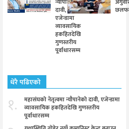
न्यौपानेको
अगुवा
दावी,
छलफ
एजेन्डामा
व्यावसायिक
हकहितदेखि
गुणस्तरीय
पूर्वाधारसम्म
धेरै पढिएको
१.
महासंघको नेतृत्वमा न्यौपानेको दावी, एजेन्डामा
व्यावसायिक हकहितदेखि गुणस्तरीय
पूर्वाधारसम्म
यथास्थिति तोडेर नयाँ कम्युनिस्ट केन्द्र बनाउन