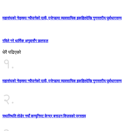
महासंघको नेतृत्वमा न्यौपानेको दावी, एजेन्डामा व्यावसायिक हकहितदेखि गुणस्तरीय पूर्वाधारसम्म
रविले गरे धार्मिक अगुवासँग छलफल
धेरै पढिएको
१.
महासंघको नेतृत्वमा न्यौपानेको दावी, एजेन्डामा व्यावसायिक हकहितदेखि गुणस्तरीय पूर्वाधारसम्म
२.
यथास्थिति तोडेर नयाँ कम्युनिस्ट केन्द्र बनाउन विप्लवको प्रस्ताव