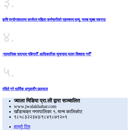
३.
कृषि प्रयोगशालामा कार्यरत महिला कर्मचारीको रहस्यमय मृत्यु, नायब सुब्बा पक्राउ
४.
‘सामाजिक सद्‌भाव नबिगारौँ, आधिकारिक सूचनामा मात्र विश्वास गरौँ’
५.
रविले गरे धार्मिक अगुवासँग छलफल
ज्वाला मिडिया प्रा.ली द्वारा सञ्चालित
www.jwalakhabar.com
खाँडाचक्र नगरपालिका १, मान्म कालिकाेट
९८५८३२२३४३/९८४९८७९२०९
हाम्रो टिम