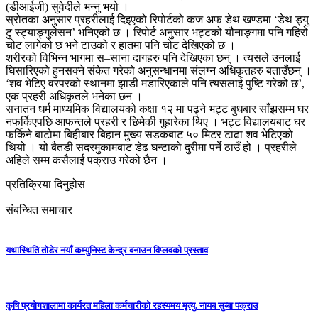
(डीआईजी) सुवेदीले भन्नु भयो ।
स्रोतका अनुसार प्रहरीलाई दिइएको रिपोर्टको कज अफ डेथ खण्डमा ‘डेथ ड्यु
टु स्ट्याङ्गुलेसन’ भनिएको छ । रिपोर्ट अनुसार भट्टको यौनाङ्गमा पनि गहिरो
चोट लागेको छ भने टाउको र हातमा पनि चोट देखिएको छ ।
शरीरको विभिन्न भागमा स–साना दागहरु पनि देखिएका छन् । त्यसले उनलाई
घिसारिएको हुनसक्ने संकेत गरेको अनुसन्धानमा संलग्न अधिकृतहरु बताउँछन् ।
‘शव भेटिए वरपरको स्थानमा झाडी मडारिएकाले पनि त्यसलाई पुष्टि गरेको छ’,
एक प्रहरी अधिकृतले भनेका छन ।
सनातन धर्म माध्यमिक विद्यालयको कक्षा १२ मा पढ्ने भट्ट बुधबार साँझसम्म घर
नफर्किएपछि आफन्तले प्रहरी र छिमेकी गुहारेका थिए । भट्ट विद्यालयबाट घर
फर्किने बाटोमा बिहीबार बिहान मुख्य सडकबाट ५० मिटर टाढा शव भेटिएको
थियो । यो बैतडी सदरमुकामबाट डेढ घन्टाको दुरीमा पर्ने ठाउँ हो । प्रहरीले
अहिले सम्म कसैलाई पक्राउ गरेको छैन ।
प्रतिक्रिया दिनुहोस
संबन्धित समाचार
यथास्थिति तोडेर नयाँ कम्युनिस्ट केन्द्र बनाउन विप्लवको प्रस्ताव
कृषि प्रयोगशालामा कार्यरत महिला कर्मचारीको रहस्यमय मृत्यु, नायब सुब्बा पक्राउ