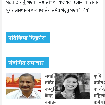
भेटघाट गर्नु भएका महासचिव विप्लवले इलाम कारागार
पुगेर आस्थाका बन्दीहरूसँग समेत भेट्नु भएको थियो ।
प्रतिक्रिया दिनुहोस
संबन्धित समाचार
यथास्थिति
कृषि
तोडेर नयाँ
प्रयो
कम्युनिस्ट
कार्यर
केन्द्र
महिल
बनाउन
कर्मच