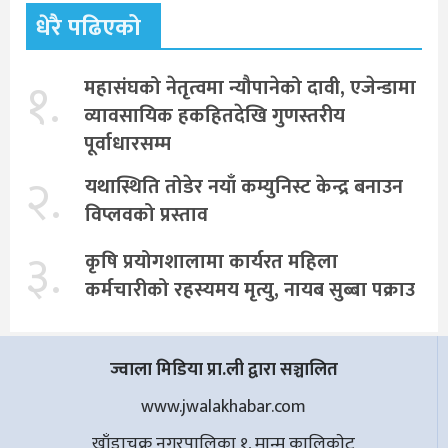
धेरै पढिएको
१.
महासंघको नेतृत्वमा न्यौपानेको दावी, एजेन्डामा
व्यावसायिक हकहितदेखि गुणस्तरीय
पूर्वाधारसम्म
२.
यथास्थिति तोडेर नयाँ कम्युनिस्ट केन्द्र बनाउन
विप्लवको प्रस्ताव
३.
कृषि प्रयोगशालामा कार्यरत महिला
कर्मचारीको रहस्यमय मृत्यु, नायब सुब्बा पक्राउ
ज्वाला मिडिया प्रा.ली द्वारा सञ्चालित
www.jwalakhabar.com
खाँडाचक्र नगरपालिका १, मान्म कालिकाेट