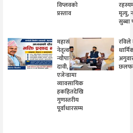
विप्लवको
रहस्य
प्रस्ताव
मृत्यु,
सुब्बा 
महासंघको
रविले 
नेतृत्वमा
धार्मि
न्यौपानेको
अगुवा
दावी,
छलफ
एजेन्डामा
व्यावसायिक
हकहितदेखि
गुणस्तरीय
पूर्वाधारसम्म