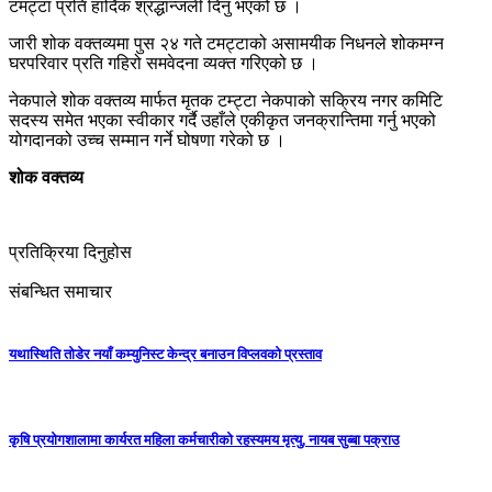
टमट्टा प्रति हार्दिक श्रद्धान्जली दिनु भएको छ ।
जारी शोक वक्तव्यमा पुस २४ गते टमट्टाको असामयीक निधनले शोकमग्न
घरपरिवार प्रति गहिरो समवेदना व्यक्त गरिएको छ ।
नेकपाले शोक वक्तव्य मार्फत मृतक टम्ट्टा नेकपाको सक्रिय नगर कमिटि
सदस्य समेत भएका स्वीकार गर्दै उहाँले एकीकृत जनक्रान्तिमा गर्नु भएको
योगदानको उच्च सम्मान गर्ने घोषणा गरेको छ ।
शोक वक्तव्य
प्रतिक्रिया दिनुहोस
संबन्धित समाचार
यथास्थिति तोडेर नयाँ कम्युनिस्ट केन्द्र बनाउन विप्लवको प्रस्ताव
कृषि प्रयोगशालामा कार्यरत महिला कर्मचारीको रहस्यमय मृत्यु, नायब सुब्बा पक्राउ