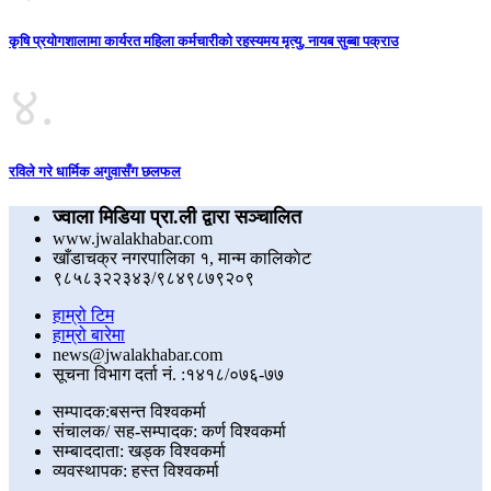
कृषि प्रयोगशालामा कार्यरत महिला कर्मचारीको रहस्यमय मृत्यु, नायब सुब्बा पक्राउ
४.
रविले गरे धार्मिक अगुवासँग छलफल
ज्वाला मिडिया प्रा.ली द्वारा सञ्चालित
www.jwalakhabar.com
खाँडाचक्र नगरपालिका १, मान्म कालिकाेट
९८५८३२२३४३/९८४९८७९२०९
हाम्रो टिम
हाम्रो बारेमा
news@jwalakhabar.com
सूचना विभाग दर्ता नं. :१४१८/०७६-७७
सम्पादक:बसन्त विश्वकर्मा
संचालक/ सह-सम्पादक: कर्ण विश्वकर्मा
सम्बाददाता: खड्क विश्वकर्मा
व्यवस्थापक: हस्त विश्वकर्मा