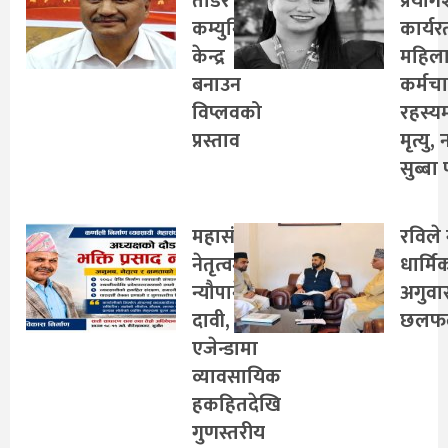
तोडेर नयाँ
प्रयो
कम्युनिस्ट
कार्यर
केन्द्र
महिल
बनाउन
कर्मच
विप्लवको
रहस्य
प्रस्ताव
मृत्यु,
सुब्बा 
महासंघको
रविले 
नेतृत्वमा
धार्मि
न्यौपानेको
अगुवा
दावी,
छलफ
एजेन्डामा
व्यावसायिक
हकहितदेखि
गुणस्तरीय