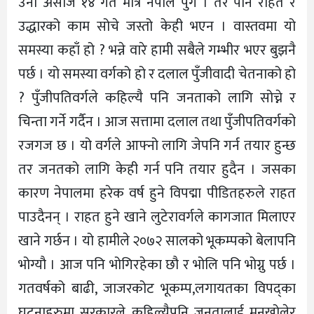
उनी असाज १४ गते मात्र नेपाल पुगे । तर पनि राहत र
उद्धारको काम सोचे जस्तो केही भएन । वास्तवमा यो
समस्या कहाँ हो ? भन्ने वारे हामी सबैले गम्भीर भएर बुझनै
पर्छ । यो समस्या वर्गको हो र दलाल पुँजीवादी चेतनाको हो
? पुँजीपतिवर्गले कहिल्यै पनि जनताको लागि सोच्ने र
चिन्ता गर्ने गर्दैन । आज सत्तामा दलाल तथा पुँजीपतिवर्गको
रजगज छ । यो वर्गले आफ्नो लागि जेपनि गर्न तयार हुन्छ
तर जनतको लागि केही गर्न पनि तयार हुदैन । जसका
कारण नेपालमा हरेक वर्ष हुने विपद्मा पीडितहरुले राहत
पाउदैनन् । राहत हुने खाने लुटेरावर्गले कागजात मिलाएर
खाने गर्छन । यो हामीले २०७२ सालको भूकम्पको बेलापनि
भोग्यौ । आज पनि भोगिरहेका छौ र भोलि पनि भोग्नु पर्छ ।
गतवर्षको बाढी, जाजरकोट भूकम्प,लगायतका विपद्का
घटनाहरुमा सरकारले कहिल्यैपनि जनतालाई मनखोलेर