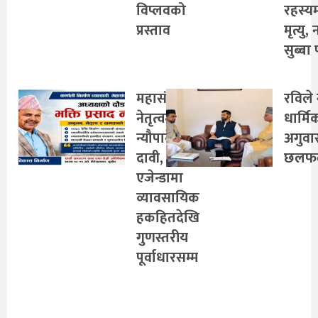
विप्लवको
रहस्य
प्रस्ताव
मृत्यु,
सुब्बा 
महासंघको
रविले 
नेतृत्वमा
धार्मि
न्यौपानेको
अगुवा
दावी,
छलफ
एजेन्डामा
व्यावसायिक
हकहितदेखि
गुणस्तरीय
पूर्वाधारसम्म