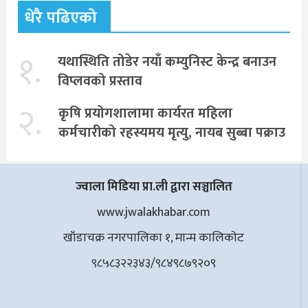
धेरै पढिएको
१.
यथास्थिति तोडेर नयाँ कम्युनिस्ट केन्द्र बनाउन
विप्लवको प्रस्ताव
२.
कृषि प्रयोगशालामा कार्यरत महिला
कर्मचारीको रहस्यमय मृत्यु, नायब सुब्बा पक्राउ
ज्वाला मिडिया प्रा.ली द्वारा सञ्चालित
www.jwalakhabar.com
खाँडाचक्र नगरपालिका १, मान्म कालिकाेट
९८५८३२२३४३/९८४९८७९२०९