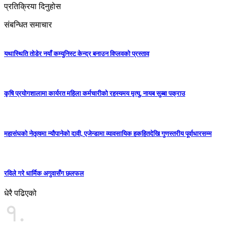
प्रतिक्रिया दिनुहोस
संबन्धित समाचार
यथास्थिति तोडेर नयाँ कम्युनिस्ट केन्द्र बनाउन विप्लवको प्रस्ताव
कृषि प्रयोगशालामा कार्यरत महिला कर्मचारीको रहस्यमय मृत्यु, नायब सुब्बा पक्राउ
महासंघको नेतृत्वमा न्यौपानेको दावी, एजेन्डामा व्यावसायिक हकहितदेखि गुणस्तरीय पूर्वाधारसम्म
रविले गरे धार्मिक अगुवासँग छलफल
धेरै पढिएको
१.