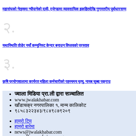
महासंघको नेतृत्वमा न्यौपानेको दावी, एजेन्डामा व्यावसायिक हकहितदेखि गुणस्तरीय पूर्वाधारसम्म
२.
यथास्थिति तोडेर नयाँ कम्युनिस्ट केन्द्र बनाउन विप्लवको प्रस्ताव
३.
कृषि प्रयोगशालामा कार्यरत महिला कर्मचारीको रहस्यमय मृत्यु, नायब सुब्बा पक्राउ
ज्वाला मिडिया प्रा.ली द्वारा सञ्चालित
www.jwalakhabar.com
खाँडाचक्र नगरपालिका १, मान्म कालिकाेट
९८५८३२२३४३/९८४९८७९२०९
हाम्रो टिम
हाम्रो बारेमा
news@jwalakhabar.com