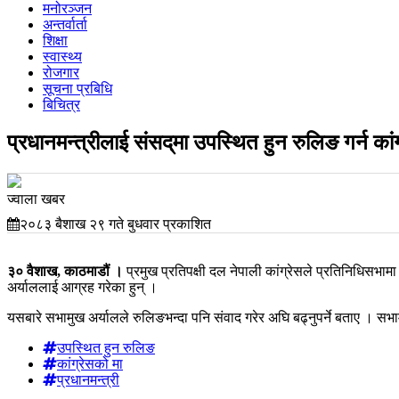
मनोरञ्जन
अन्तर्वार्ता
शिक्षा
स्वास्थ्य
रोजगार
सूचना प्रबिधि
बिचित्र
प्रधानमन्त्रीलाई संसद्‌मा उपस्थित हुन रुलिङ गर्न कां
ज्वाला खबर
२०८३ बैशाख २९ गते बुधवार प्रकाशित
३० वैशाख, काठमाडौं ।
प्रमुख प्रतिपक्षी दल नेपाली कांग्रेसले प्रतिनिधिसभा
अर्याललाई आग्रह गरेका हुन् ।
यसबारे सभामुख अर्यालले रुलिङभन्दा पनि संवाद गरेर अघि बढ्नुपर्ने बताए । स
उपस्थित हुन रुलिङ
कांग्रेसको मा
प्रधानमन्त्री