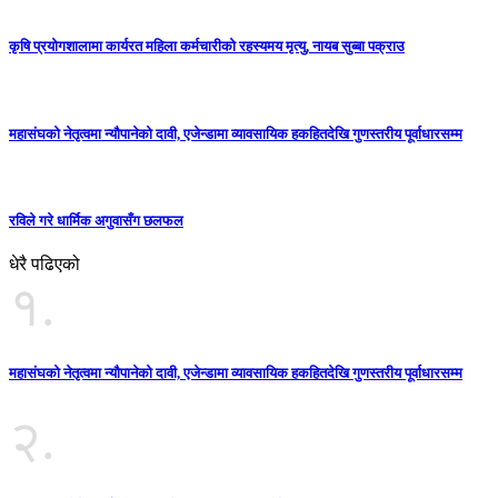
कृषि प्रयोगशालामा कार्यरत महिला कर्मचारीको रहस्यमय मृत्यु, नायब सुब्बा पक्राउ
महासंघको नेतृत्वमा न्यौपानेको दावी, एजेन्डामा व्यावसायिक हकहितदेखि गुणस्तरीय पूर्वाधारसम्म
रविले गरे धार्मिक अगुवासँग छलफल
धेरै पढिएको
१.
महासंघको नेतृत्वमा न्यौपानेको दावी, एजेन्डामा व्यावसायिक हकहितदेखि गुणस्तरीय पूर्वाधारसम्म
२.