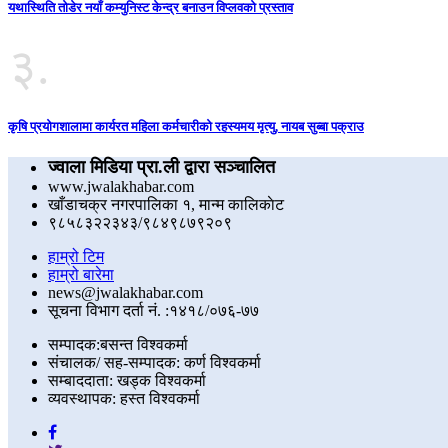
यथास्थिति तोडेर नयाँ कम्युनिस्ट केन्द्र बनाउन विप्लवको प्रस्ताव
३.
कृषि प्रयोगशालामा कार्यरत महिला कर्मचारीको रहस्यमय मृत्यु, नायब सुब्बा पक्राउ
ज्वाला मिडिया प्रा.ली द्वारा सञ्चालित
www.jwalakhabar.com
खाँडाचक्र नगरपालिका १, मान्म कालिकाेट
९८५८३२२३४३/९८४९८७९२०९
हाम्रो टिम
हाम्रो बारेमा
news@jwalakhabar.com
सूचना विभाग दर्ता नं. :१४१८/०७६-७७
सम्पादक:बसन्त विश्वकर्मा
संचालक/ सह-सम्पादक: कर्ण विश्वकर्मा
सम्बाददाता: खड्क विश्वकर्मा
व्यवस्थापक: हस्त विश्वकर्मा