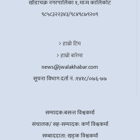
खाँडाचक्र नगरपालिका १, मान्म कालिकाेट
९८५८३२२३४३/९८४९८७९२०९
हाम्रो टिम
हाम्रो बारेमा
news@jwalakhabar.com
सूचना विभाग दर्ता नं. :१४१८/०७६-७७
सम्पादक:बसन्त विश्वकर्मा
संचालक/ सह-सम्पादक: कर्ण विश्वकर्मा
सम्बाददाता: खड्क विश्वकर्मा