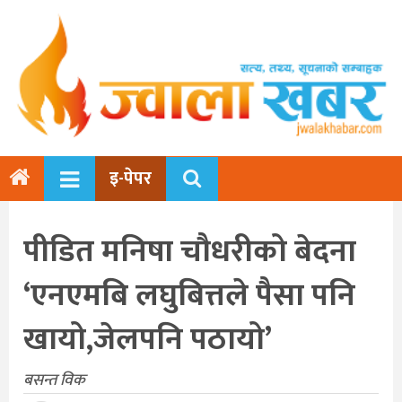
इ-पेपर
पीडित मनिषा चौधरीको बेदना
‘एनएमबि लघुबित्तले पैसा पनि
खायो,जेलपनि पठायो’
बसन्त विक