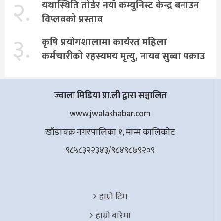
२.
यथास्थिति तोडेर नयाँ कम्युनिस्ट केन्द्र बनाउन
विप्लवको प्रस्ताव
३.
कृषि प्रयोगशालामा कार्यरत महिला
कर्मचारीको रहस्यमय मृत्यु, नायब सुब्बा पक्राउ
ज्वाला मिडिया प्रा.ली द्वारा सञ्चालित
www.jwalakhabar.com
खाँडाचक्र नगरपालिका १, मान्म कालिकाेट
९८५८३२२३४३/९८४९८७९२०९
हाम्रो टिम
हाम्रो बारेमा