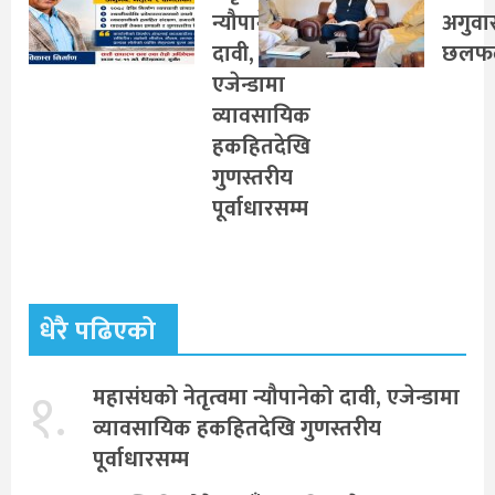
न्यौपानेको
अगुवा
दावी,
छलफ
एजेन्डामा
व्यावसायिक
हकहितदेखि
गुणस्तरीय
पूर्वाधारसम्म
धेरै पढिएको
१.
महासंघको नेतृत्वमा न्यौपानेको दावी, एजेन्डामा
व्यावसायिक हकहितदेखि गुणस्तरीय
पूर्वाधारसम्म