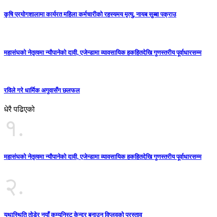
कृषि प्रयोगशालामा कार्यरत महिला कर्मचारीको रहस्यमय मृत्यु, नायब सुब्बा पक्राउ
महासंघको नेतृत्वमा न्यौपानेको दावी, एजेन्डामा व्यावसायिक हकहितदेखि गुणस्तरीय पूर्वाधारसम्म
रविले गरे धार्मिक अगुवासँग छलफल
धेरै पढिएको
१.
महासंघको नेतृत्वमा न्यौपानेको दावी, एजेन्डामा व्यावसायिक हकहितदेखि गुणस्तरीय पूर्वाधारसम्म
२.
यथास्थिति तोडेर नयाँ कम्युनिस्ट केन्द्र बनाउन विप्लवको प्रस्ताव