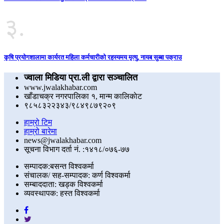
३.
कृषि प्रयोगशालामा कार्यरत महिला कर्मचारीको रहस्यमय मृत्यु, नायब सुब्बा पक्राउ
ज्वाला मिडिया प्रा.ली द्वारा सञ्चालित
www.jwalakhabar.com
खाँडाचक्र नगरपालिका १, मान्म कालिकाेट
९८५८३२२३४३/९८४९८७९२०९
हाम्रो टिम
हाम्रो बारेमा
news@jwalakhabar.com
सूचना विभाग दर्ता नं. :१४१८/०७६-७७
सम्पादक:बसन्त विश्वकर्मा
संचालक/ सह-सम्पादक: कर्ण विश्वकर्मा
सम्बाददाता: खड्क विश्वकर्मा
व्यवस्थापक: हस्त विश्वकर्मा