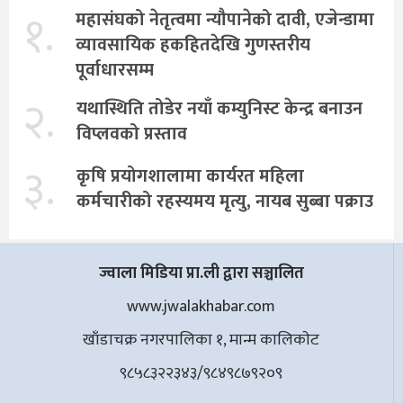
१.
महासंघको नेतृत्वमा न्यौपानेको दावी, एजेन्डामा
व्यावसायिक हकहितदेखि गुणस्तरीय
पूर्वाधारसम्म
२.
यथास्थिति तोडेर नयाँ कम्युनिस्ट केन्द्र बनाउन
विप्लवको प्रस्ताव
३.
कृषि प्रयोगशालामा कार्यरत महिला
कर्मचारीको रहस्यमय मृत्यु, नायब सुब्बा पक्राउ
ज्वाला मिडिया प्रा.ली द्वारा सञ्चालित
www.jwalakhabar.com
खाँडाचक्र नगरपालिका १, मान्म कालिकाेट
९८५८३२२३४३/९८४९८७९२०९