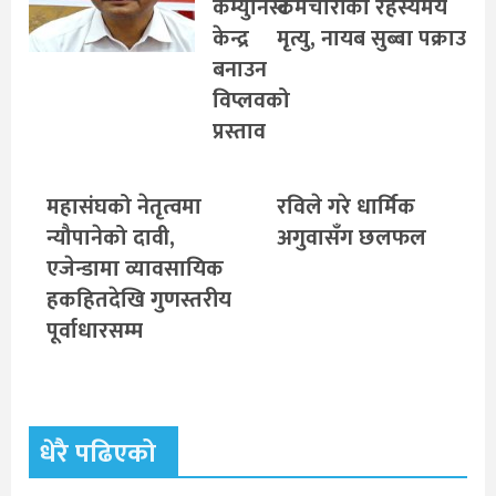
कम्युनिस्ट
कर्मचारीको रहस्यमय
केन्द्र
मृत्यु, नायब सुब्बा पक्राउ
बनाउन
विप्लवको
प्रस्ताव
महासंघको नेतृत्वमा
रविले गरे धार्मिक
न्यौपानेको दावी,
अगुवासँग छलफल
एजेन्डामा व्यावसायिक
हकहितदेखि गुणस्तरीय
पूर्वाधारसम्म
धेरै पढिएको