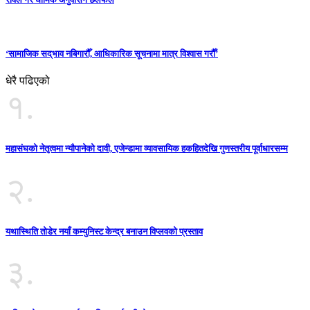
‘सामाजिक सद्‌भाव नबिगारौँ, आधिकारिक सूचनामा मात्र विश्वास गरौँ’
धेरै पढिएको
१.
महासंघको नेतृत्वमा न्यौपानेको दावी, एजेन्डामा व्यावसायिक हकहितदेखि गुणस्तरीय पूर्वाधारसम्म
२.
यथास्थिति तोडेर नयाँ कम्युनिस्ट केन्द्र बनाउन विप्लवको प्रस्ताव
३.