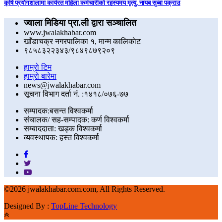
कृषि प्रयोगशालामा कार्यरत महिला कर्मचारीको रहस्यमय मृत्यु, नायब सुब्बा पक्राउ
ज्वाला मिडिया प्रा.ली द्वारा सञ्चालित
www.jwalakhabar.com
खाँडाचक्र नगरपालिका १, मान्म कालिकाेट
९८५८३२२३४३/९८४९८७९२०९
हाम्रो टिम
हाम्रो बारेमा
news@jwalakhabar.com
सूचना विभाग दर्ता नं. :१४१८/०७६-७७
सम्पादक:बसन्त विश्वकर्मा
संचालक/ सह-सम्पादक: कर्ण विश्वकर्मा
सम्बाददाता: खड्क विश्वकर्मा
व्यवस्थापक: हस्त विश्वकर्मा
©
2026 jwalakhabar.com.com, All Rights Reserved.
Designed By :
TopLine Technology