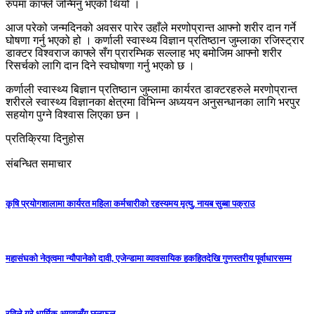
रुपमा काफ्ले जन्मिनु भएको थियो ।
आज परेको जन्मदिनको अवसर पारेर उहाँले मरणोप्रान्त आफ्नो शरीर दान गर्ने
घोषणा गर्नु भएको हो । कर्णाली स्वास्थ्य विज्ञान प्रतिष्ठान जुम्लाका रजिस्ट्रार
डाक्टर विश्वराज काफ्ले सँग प्रारम्भिक सल्लाह भए बमोजिम आफ्नो शरीर
रिसर्चको लागि दान दिने स्वघोषणा गर्नु भएको छ ।
कर्णाली स्वास्थ्य बिज्ञान प्रतिष्ठान जुम्लामा कार्यरत डाक्टरहरुले मरणोप्रान्त
शरीरले स्वास्थ्य विज्ञानका क्षेत्रमा विभिन्न अध्ययन अनुसन्धानका लागि भरपुर
सहयोग पुग्ने विश्वास लिएका छन ।
प्रतिक्रिया दिनुहोस
संबन्धित समाचार
कृषि प्रयोगशालामा कार्यरत महिला कर्मचारीको रहस्यमय मृत्यु, नायब सुब्बा पक्राउ
महासंघको नेतृत्वमा न्यौपानेको दावी, एजेन्डामा व्यावसायिक हकहितदेखि गुणस्तरीय पूर्वाधारसम्म
रविले गरे धार्मिक अगुवासँग छलफल