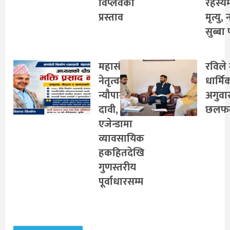
विप्लवको
रहस्य
प्रस्ताव
मृत्यु,
सुब्बा 
महासंघको
रविले 
नेतृत्वमा
धार्मि
न्यौपानेको
अगुवा
दावी,
छलफ
एजेन्डामा
व्यावसायिक
हकहितदेखि
गुणस्तरीय
पूर्वाधारसम्म