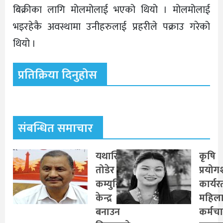
बिक्रीका लागि मोलमोलाई भएको थियो । मोलमोलाई
भइरहेकै अवस्थामा उनीहरुलाई प्रहरीले पक्राउ गरेको
थियो ।
प्रतिक्रिया दिनुहोस
संबन्धित समाचार
यथास्थिति
कृषि
तोडेर नयाँ
प्रयो
कम्युनिस्ट
कार्यर
केन्द्र
महिल
बनाउन
कर्मच