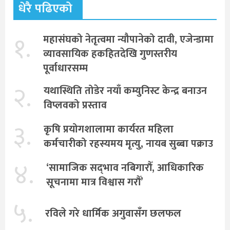
धेरै पढिएको
१.
महासंघको नेतृत्वमा न्यौपानेको दावी, एजेन्डामा
व्यावसायिक हकहितदेखि गुणस्तरीय
पूर्वाधारसम्म
२.
यथास्थिति तोडेर नयाँ कम्युनिस्ट केन्द्र बनाउन
विप्लवको प्रस्ताव
३.
कृषि प्रयोगशालामा कार्यरत महिला
कर्मचारीको रहस्यमय मृत्यु, नायब सुब्बा पक्राउ
४.
‘सामाजिक सद्‌भाव नबिगारौँ, आधिकारिक
सूचनामा मात्र विश्वास गरौँ’
५.
रविले गरे धार्मिक अगुवासँग छलफल