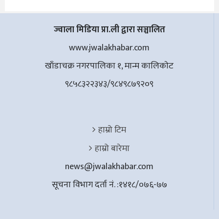
ज्वाला मिडिया प्रा.ली द्वारा सञ्चालित
www.jwalakhabar.com
खाँडाचक्र नगरपालिका १, मान्म कालिकाेट
९८५८३२२३४३/९८४९८७९२०९
हाम्रो टिम
हाम्रो बारेमा
news@jwalakhabar.com
सूचना विभाग दर्ता नं. :१४१८/०७६-७७