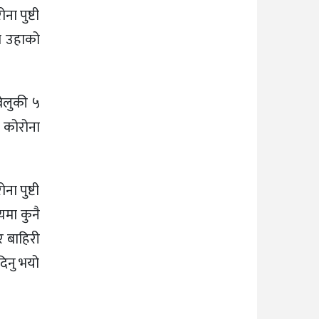
ा पुष्टी
ा उहाको
बेलुकी ५
 कोरोना
ा पुष्टी
मा कुनै
र बाहिरी
िनु भयो