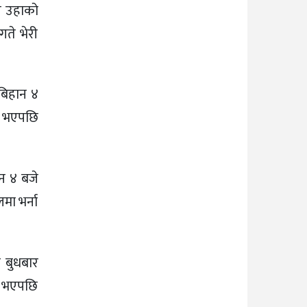
जे उहाको
ते भेरी
बिहान ४
टि भएपछि
ान ४ बजे
मा भर्ना
ा बुधबार
टि भएपछि