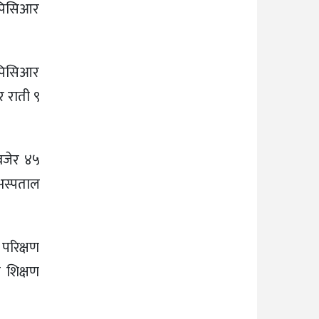
े पिसिआर
 पिसिआर
र राती ९
बजेर ४५
 अस्पताल
परिक्षण
 शिक्षण