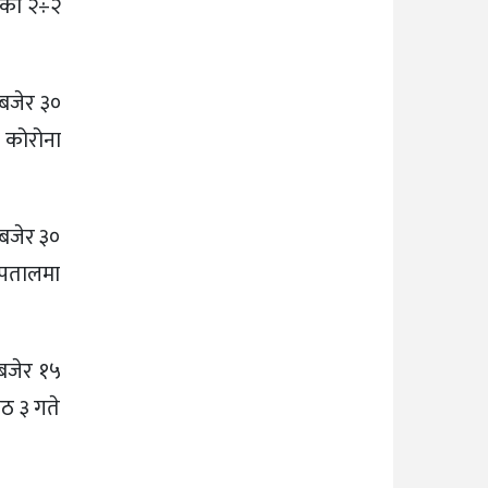
लीका २÷२
 बजेर ३०
ट कोरोना
 बजेर ३०
स्पतालमा
 बजेर १५
ेठ ३ गते