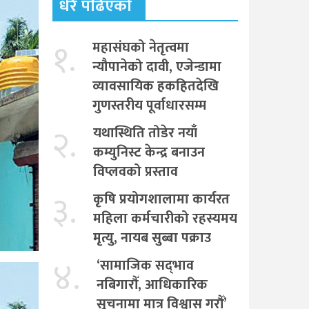
धेरै पढिएको
१.
महासंघको नेतृत्वमा
न्यौपानेको दावी, एजेन्डामा
व्यावसायिक हकहितदेखि
गुणस्तरीय पूर्वाधारसम्म
२.
यथास्थिति तोडेर नयाँ
कम्युनिस्ट केन्द्र बनाउन
विप्लवको प्रस्ताव
३.
कृषि प्रयोगशालामा कार्यरत
महिला कर्मचारीको रहस्यमय
मृत्यु, नायब सुब्बा पक्राउ
४.
‘सामाजिक सद्‌भाव
नबिगारौँ, आधिकारिक
सूचनामा मात्र विश्वास गरौँ’