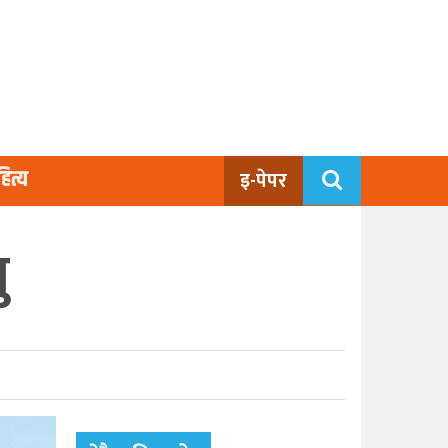
ित्य
इ-पेपर
ु