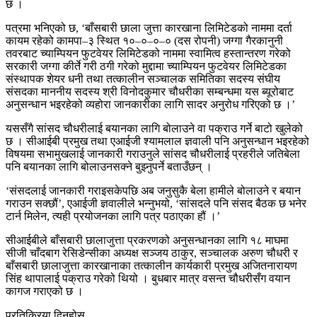
छ ।
पत्रमा भनिएको छ, ‘बाँसबारी छाला जुत्ता कारखाना लिमिटेडको नाममा दर्ता
कायम रहेको कामपा–३ स्थित १०–०–०–० (दस रोपनी) जग्गा गैरकानुनी
तवरबाट च्याम्पियन फुटवेयर लिमिटेडको नाममा स्वामित्व हस्तान्तरण गरेको
सरकारी जग्गा कीर्ते गरी ठगी गरेको मुद्दामा च्याम्पियन फुटवेयर लिमिटेडका
संस्थापक शेयर धनी तथा तत्कालीन सञ्चालक समितिका सदस्य संघीय
संसदका माननीय सदस्य श्री विनोदकुमार चौधरीका सम्बन्धमा यस ब्यूरोबाट
अनुसन्धान भइरहेको व्यहोरा जानकारीका लागि सादर अनुरोध गरिएको छ ।’
यससँगै सांसद चौधरीलाई बयानका लागि बोलाउने वा पक्राउ गर्ने बाटो खुलेको
छ । सीआईबी प्रमुख तथा एआईजी श्यामलाल ज्ञवाली पनि अनुसन्धान भइरहेको
विषयमा सभामुखलाई जानकारी गराउनुले सांसद चौधरीलाई प्रहरीले जतिबेला
पनि बयानका लागि बोलाउनसक्ने बुझ्नुपर्ने बताउँछन् ।
‘संसदलाई जानकारी गराइसकेपछि अब जनुसुकै बेला हामीले बोलाउने र बयान
गराउन सक्छौं’, एआईजी ज्ञवालीले भन्नुभयो, ‘सांसदले पनि संसद बैठक छ भनेर
टार्न मिलेन, त्यही प्रयोजनका लागि पत्र पठाएका हौं ।’
सीआईबीले बाँसबारी छालाजुत्ता प्रकरणको अनुसन्धानका लागि १८ माघमा
सीजी चाँदबाग रेसिडेन्सीका अध्यक्ष सञ्जय ठाकुर, सञ्चालक अरुण चौधरी र
बाँसबारी छालाजुत्ता कारखानाका तत्कालीन कार्यकारी प्रमुख अजितनारायण
सिंह थापालाई पक्राउ गरेको थियो । बुधबार मात्र वसन्त चौधरीसँग वयान
कागज गराएको छ ।
प्रतिक्रिया दिनुहोस