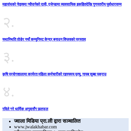
महासंघको नेतृत्वमा न्यौपानेको दावी, एजेन्डामा व्यावसायिक हकहितदेखि गुणस्तरीय पूर्वाधारसम्म
२.
यथास्थिति तोडेर नयाँ कम्युनिस्ट केन्द्र बनाउन विप्लवको प्रस्ताव
३.
कृषि प्रयोगशालामा कार्यरत महिला कर्मचारीको रहस्यमय मृत्यु, नायब सुब्बा पक्राउ
४.
रविले गरे धार्मिक अगुवासँग छलफल
ज्वाला मिडिया प्रा.ली द्वारा सञ्चालित
www.jwalakhabar.com