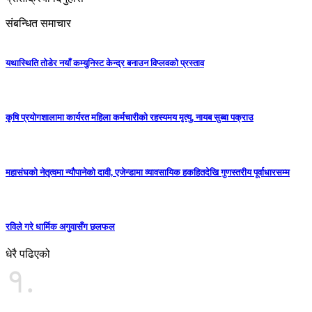
संबन्धित समाचार
यथास्थिति तोडेर नयाँ कम्युनिस्ट केन्द्र बनाउन विप्लवको प्रस्ताव
कृषि प्रयोगशालामा कार्यरत महिला कर्मचारीको रहस्यमय मृत्यु, नायब सुब्बा पक्राउ
महासंघको नेतृत्वमा न्यौपानेको दावी, एजेन्डामा व्यावसायिक हकहितदेखि गुणस्तरीय पूर्वाधारसम्म
रविले गरे धार्मिक अगुवासँग छलफल
धेरै पढिएको
१.