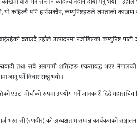
ँखमा बाँस गर्ने सन्तान कहिल्यै नहार्ने दाबी गर्नु भयो । उहाँले भ
ो, यो कहिल्यै पनि हार्नसक्दैन, कम्युनिष्टहरुले जनताको काखमा व
 बढाईरहेको बताउदै उहाँले उत्पादनमा नजोडिएको कम्युनिष्ट पार्ट
कतन्त्रवादी तथा सबै अग्रगामी शक्तिहरु एकतावद्ध भएर नेपालक
 जानु पर्ने विचार राख्नु भयो ।
न्तिको एउटा मोर्चाको रुपमा उपयोग गर्ने जानकारी दिदै महासचिव 
चार्ज भरत सी (रणवीर) को अध्यक्षताम सम्पन्न कार्यक्रमको सञ्चालन 