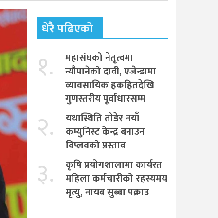
धेरै पढिएको
१.
महासंघको नेतृत्वमा
न्यौपानेको दावी, एजेन्डामा
व्यावसायिक हकहितदेखि
गुणस्तरीय पूर्वाधारसम्म
२.
यथास्थिति तोडेर नयाँ
कम्युनिस्ट केन्द्र बनाउन
विप्लवको प्रस्ताव
३.
कृषि प्रयोगशालामा कार्यरत
महिला कर्मचारीको रहस्यमय
मृत्यु, नायब सुब्बा पक्राउ