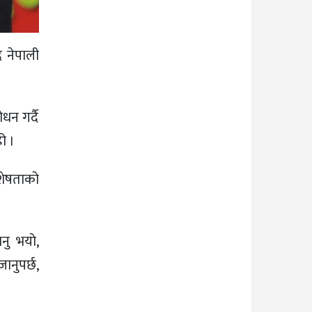
 नेपाली
धन गर्दै
ो ।
िशेषताको
ु भयाे,
ानुपर्छ,