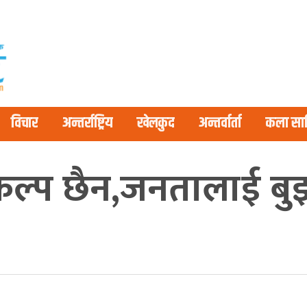
विचार
अन्तर्राष्ट्रिय
खेलकुद
अन्तर्वार्ता
कला साह
्प छैन,जनतालाई बुझाउ