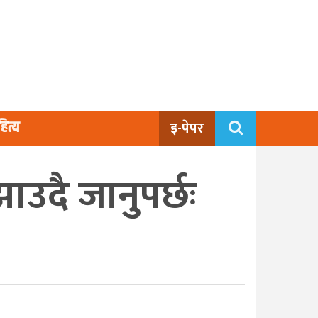
ित्य
इ-पेपर
दै जानुपर्छः