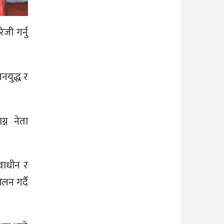
जी गर्नु
जनयुद्ध र
्न नेता
वाधीन र
लन गर्दै