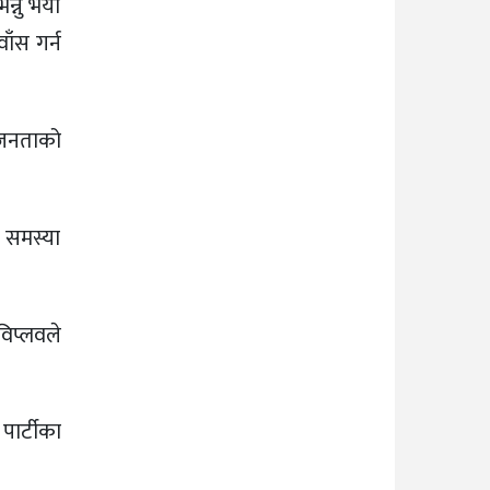
न्नु भयो
ाँस गर्न
ी जनताको
ो समस्या
विप्लवले
पार्टीका