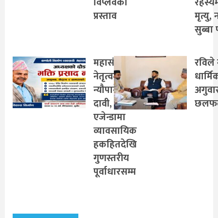
विप्लवको
रहस्य
प्रस्ताव
मृत्यु,
सुब्बा 
महासंघको
रविले 
नेतृत्वमा
धार्मि
न्यौपानेको
अगुवा
दावी,
छलफ
एजेन्डामा
व्यावसायिक
हकहितदेखि
गुणस्तरीय
पूर्वाधारसम्म