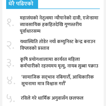
धेरै पढिएको
१.
महासंघको नेतृत्वमा न्यौपानेको दावी, एजेन्डामा
व्यावसायिक हकहितदेखि गुणस्तरीय
पूर्वाधारसम्म
२.
यथास्थिति तोडेर नयाँ कम्युनिस्ट केन्द्र बनाउन
विप्लवको प्रस्ताव
३.
कृषि प्रयोगशालामा कार्यरत महिला
कर्मचारीको रहस्यमय मृत्यु, नायब सुब्बा पक्राउ
४.
‘सामाजिक सद्‌भाव नबिगारौँ, आधिकारिक
सूचनामा मात्र विश्वास गरौँ’
५.
रविले गरे धार्मिक अगुवासँग छलफल