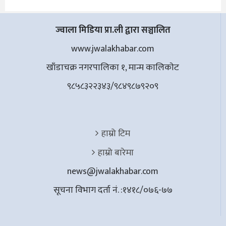
ज्वाला मिडिया प्रा.ली द्वारा सञ्चालित
www.jwalakhabar.com
खाँडाचक्र नगरपालिका १, मान्म कालिकाेट
९८५८३२२३४३/९८४९८७९२०९
हाम्रो टिम
हाम्रो बारेमा
news@jwalakhabar.com
सूचना विभाग दर्ता नं. :१४१८/०७६-७७