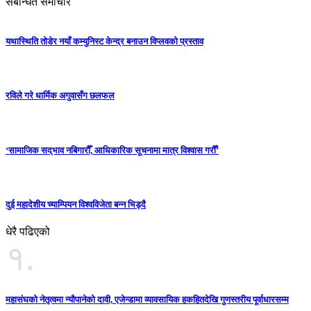
संबन्धित समाचार
यथास्थिति तोडेर नयाँ कम्युनिस्ट केन्द्र बनाउन विप्लवको प्रस्ताव
रविले गरे धार्मिक अगुवासँग छलफल
‘सामाजिक सद्‌भाव नबिगारौँ, आधिकारिक सूचनामा मात्र विश्वास गरौँ’
दुई महादेशीय च्याम्पियन विश्वविजेता बन्न भिड्दै
धेरै पढिएको
१.
महासंघको नेतृत्वमा न्यौपानेको दावी, एजेन्डामा व्यावसायिक हकहितदेखि गुणस्तरीय पूर्वाधारसम्म