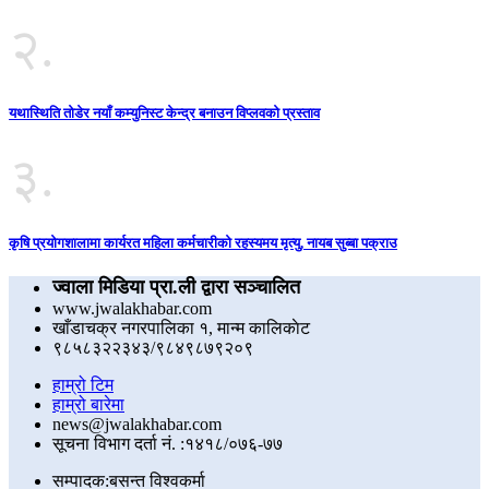
२.
यथास्थिति तोडेर नयाँ कम्युनिस्ट केन्द्र बनाउन विप्लवको प्रस्ताव
३.
कृषि प्रयोगशालामा कार्यरत महिला कर्मचारीको रहस्यमय मृत्यु, नायब सुब्बा पक्राउ
ज्वाला मिडिया प्रा.ली द्वारा सञ्चालित
www.jwalakhabar.com
खाँडाचक्र नगरपालिका १, मान्म कालिकाेट
९८५८३२२३४३/९८४९८७९२०९
हाम्रो टिम
हाम्रो बारेमा
news@jwalakhabar.com
सूचना विभाग दर्ता नं. :१४१८/०७६-७७
सम्पादक:बसन्त विश्वकर्मा