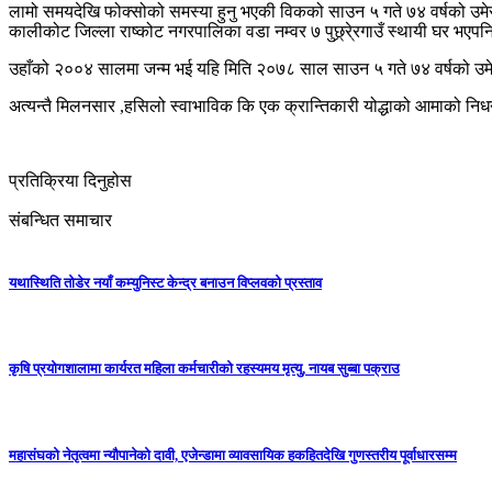
लामो समयदेखि फोक्सोको समस्या हुनु भएकी विकको साउन ५ गते ७४ वर्षको उ
कालीकोट जिल्ला राष्कोट नगरपालिका वडा नम्वर ७ पुछ्र्रे्रगाउँ स्थायी घर भए
उहाँको २००४ सालमा जन्म भई यहि मिति २०७८ साल साउन ५ गते ७४ वर्षको उम
अत्यन्तै मिलनसार ,हसिलो स्वाभाविक कि एक क्रान्तिकारी योद्धाको आमाको निधनले
प्रतिक्रिया दिनुहोस
संबन्धित समाचार
यथास्थिति तोडेर नयाँ कम्युनिस्ट केन्द्र बनाउन विप्लवको प्रस्ताव
कृषि प्रयोगशालामा कार्यरत महिला कर्मचारीको रहस्यमय मृत्यु, नायब सुब्बा पक्राउ
महासंघको नेतृत्वमा न्यौपानेको दावी, एजेन्डामा व्यावसायिक हकहितदेखि गुणस्तरीय पूर्वाधारसम्म