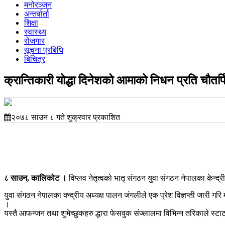
मनोरञ्जन
अन्तर्वार्ता
शिक्षा
स्वास्थ्य
रोजगार
सूचना प्रबिधि
बिचित्र
क्रान्तिकारी योद्धा दिनेशको आमाको निधन प्रति चौतर्फि
२०७८ साउन ८ गते शुक्रवार प्रकाशित
८ साउन, कालिकोट ।
विप्लव नेतृत्वको भातृ संगठन युवा संगठन नेपालका केन्
युवा संगठन नेपालका क्न्द्रीय अध्यक्ष पालन जंगलीले एक प्रेश विज्ञप्ती जारी गरि
।
यस्तै आफन्जन तथा शुभेच्छुकहरु द्धारा फेसवुक संज्लालमा विभिन्न तरिकाले स्ट