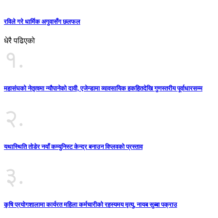
रविले गरे धार्मिक अगुवासँग छलफल
धेरै पढिएको
१.
महासंघको नेतृत्वमा न्यौपानेको दावी, एजेन्डामा व्यावसायिक हकहितदेखि गुणस्तरीय पूर्वाधारसम्म
२.
यथास्थिति तोडेर नयाँ कम्युनिस्ट केन्द्र बनाउन विप्लवको प्रस्ताव
३.
कृषि प्रयोगशालामा कार्यरत महिला कर्मचारीको रहस्यमय मृत्यु, नायब सुब्बा पक्राउ