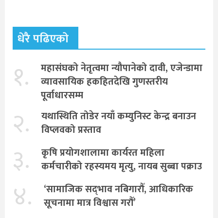
धेरै पढिएको
१.
महासंघको नेतृत्वमा न्यौपानेको दावी, एजेन्डामा
व्यावसायिक हकहितदेखि गुणस्तरीय
पूर्वाधारसम्म
२.
यथास्थिति तोडेर नयाँ कम्युनिस्ट केन्द्र बनाउन
विप्लवको प्रस्ताव
३.
कृषि प्रयोगशालामा कार्यरत महिला
कर्मचारीको रहस्यमय मृत्यु, नायब सुब्बा पक्राउ
४.
‘सामाजिक सद्‌भाव नबिगारौँ, आधिकारिक
सूचनामा मात्र विश्वास गरौँ’