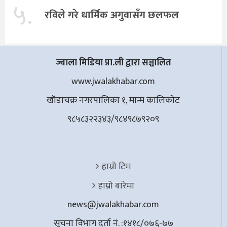
५.
रविले गरे धार्मिक अगुवासँग छलफल
ज्वाला मिडिया प्रा.ली द्वारा सञ्चालित
www.jwalakhabar.com
खाँडाचक्र नगरपालिका १, मान्म कालिकाेट
९८५८३२२३४३/९८४९८७९२०९
हाम्रो टिम
हाम्रो बारेमा
news@jwalakhabar.com
सूचना विभाग दर्ता नं. :१४१८/०७६-७७