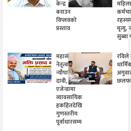
केन्द्र
महिल
बनाउन
कर्मच
विप्लवको
रहस्य
प्रस्ताव
मृत्यु,
सुब्बा 
महासंघको
रविले 
नेतृत्वमा
धार्मि
न्यौपानेको
अगुवा
दावी,
छलफ
एजेन्डामा
व्यावसायिक
हकहितदेखि
गुणस्तरीय
पूर्वाधारसम्म