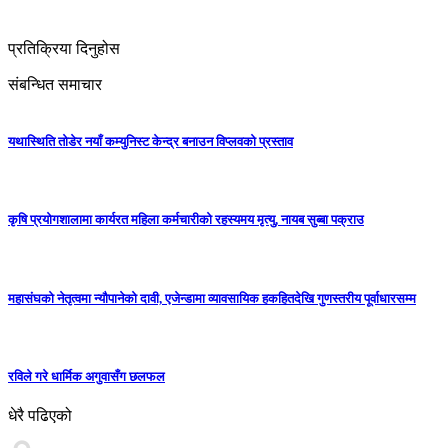
प्रतिक्रिया दिनुहोस
संबन्धित समाचार
यथास्थिति तोडेर नयाँ कम्युनिस्ट केन्द्र बनाउन विप्लवको प्रस्ताव
कृषि प्रयोगशालामा कार्यरत महिला कर्मचारीको रहस्यमय मृत्यु, नायब सुब्बा पक्राउ
महासंघको नेतृत्वमा न्यौपानेको दावी, एजेन्डामा व्यावसायिक हकहितदेखि गुणस्तरीय पूर्वाधारसम्म
रविले गरे धार्मिक अगुवासँग छलफल
धेरै पढिएको