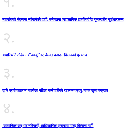
१.
महासंघको नेतृत्वमा न्यौपानेको दावी, एजेन्डामा व्यावसायिक हकहितदेखि गुणस्तरीय पूर्वाधारसम्म
२.
यथास्थिति तोडेर नयाँ कम्युनिस्ट केन्द्र बनाउन विप्लवको प्रस्ताव
३.
कृषि प्रयोगशालामा कार्यरत महिला कर्मचारीको रहस्यमय मृत्यु, नायब सुब्बा पक्राउ
४.
‘सामाजिक सद्‌भाव नबिगारौँ, आधिकारिक सूचनामा मात्र विश्वास गरौँ’