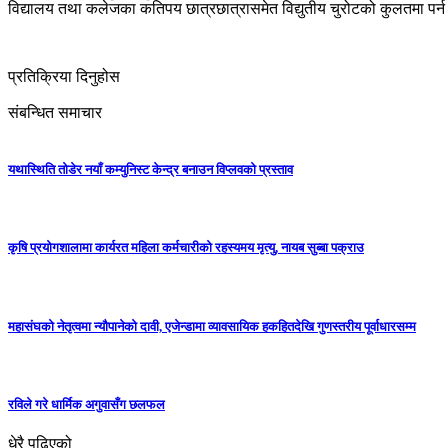
विद्यालय तथा कलेजका कतिपय छात्रछात्रासमेत विद्युतीय चुरोटको कुलतमा पर्न 
प्रतिक्रिया दिनुहोस
संबन्धित समाचार
यथास्थिति तोडेर नयाँ कम्युनिस्ट केन्द्र बनाउन विप्लवको प्रस्ताव
कृषि प्रयोगशालामा कार्यरत महिला कर्मचारीको रहस्यमय मृत्यु, नायब सुब्बा पक्राउ
महासंघको नेतृत्वमा न्यौपानेको दावी, एजेन्डामा व्यावसायिक हकहितदेखि गुणस्तरीय पूर्वाधारसम्म
रविले गरे धार्मिक अगुवासँग छलफल
धेरै पढिएको