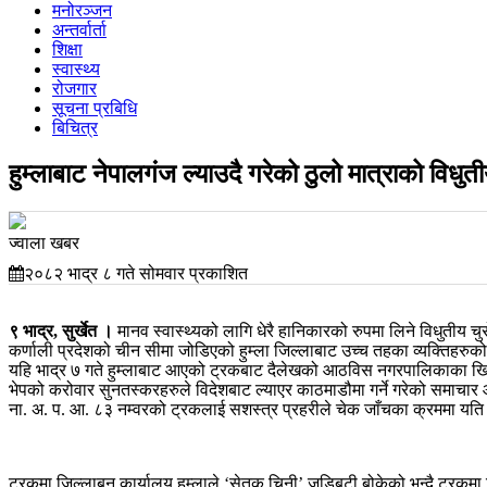
मनोरञ्जन
अन्तर्वार्ता
शिक्षा
स्वास्थ्य
रोजगार
सूचना प्रबिधि
बिचित्र
हुम्लाबाट नेपालगंज ल्याउदै गरेको ठुलो मात्राको विधु
ज्वाला खबर
२०८२ भाद्र ८ गते सोमवार प्रकाशित
९ भाद्र, सुर्खेत ।
मानव स्वास्थ्यको लागि धेरै हानिकारको रुपमा लिने विधुतीय च
कर्णाली प्रदेशको चीन सीमा जोडिएको हुम्ला जिल्लाबाट उच्च तहका व्यक्तिहरुको
यहि भाद्र ७ गते हुम्लाबाट आएको ट्रकबाट दैलेखको आठविस नगरपालिकाका खिड्क
भेपको करोवार सुनतस्करहरुले विदेशबाट ल्याएर काठमाडौमा गर्ने गरेको समाचा
ना. अ. प. आ. ८३ नम्वरको ट्रकलाई सशस्त्र प्रहरीले चेक जाँचका क्रममा यति 
ट्रकमा जिल्लाबन कार्यालय हुम्लाले ‘सेतक चिनी’ जडिबुटी बोकेको भन्दै ट्रकम