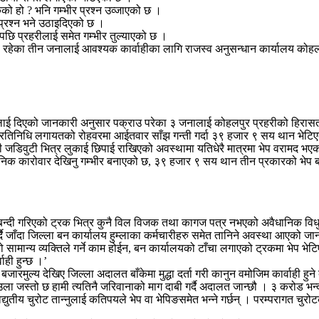
ेको हो ? भनि गम्भीर प्रश्न उव्जाएको छ ।
प्रश्न भने उठाइदिएको छ ।
पछि प्रहरीलाई समेत गम्भीर तुल्याएको छ ।
रहेका तीन जनालाई आवश्यक कार्वाहीका लागि राजस्व अनुसन्धान कार्यालय कोहलप
वरलाई दिएको जानकारी अनुसार पक्राउ परेका ३ जनालाई कोहलपुर प्रहरीको हिरा
जनप्रतिनिधि लगायतको रोहवरमा आईतवार साँझ गन्ती गर्दा ३९ हजार ९ सय थान भेटि
 जडिवुटी भित्र लुकाई छिपाई राखिएको अवस्थामा यतिधेरै मात्रमा भेप वरामद भएको
ैधानिक कारोवार देखिनु गम्भीर बनाएको छ, ३९ हजार ९ सय थान तीन प्रकारको भे
सिलबन्दी गरिएको ट्रक भित्र कुनै विल विजक तथा कागज पत्र नभएको अवैधानिक विधु
दै जाँदा जिल्ला बन कार्यालय हुम्लाका कर्मचारीहरु समेत तानिने अवस्था आएको जा
ो सामान्य व्यक्तिले गर्ने काम होईन, बन कार्यालयको टाँचा लगाएको ट्रकमा भेप भे
ही हुन्छ ।’
ारमुल्य देखिए जिल्ला अदालत बाँकेमा मुद्धा दर्ता गरी कानुन वमोजिम कार्वाही हुन
आउला जस्तो छ हामी त्यतिनै जरिवानाको माग दाबी गर्दै अदालत जान्छौ । ३ करोड भन्दा 
विद्युतीय चुरोट तान्नुलाई कतिपयले भेप वा भेपिङसमेत भन्ने गर्छन् । परम्परागत 