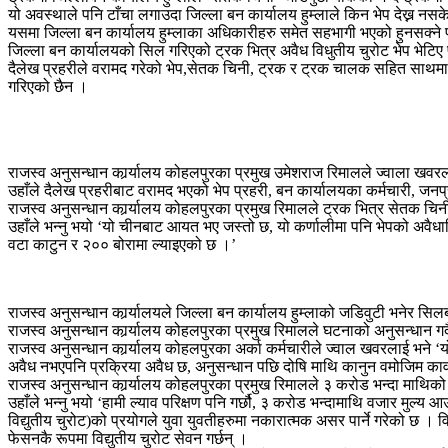
यो अवस्थाले पनि टाँचा लगाउदा जिल्ला बन कार्यालय हुम्लाले किन भेप देख्न नसक
यसमा जिल्ला बन कार्यालय हुम्लाका अधिकारीहरु समेत सहभागी भएको हुनसक्ने 
जिल्ला बन कार्यालयको सिल गरिएको ट्रक भित्र अवैध विधुतीय चुरोट भेप भेटिए 
दैलेख प्रहरीले वरामद गरेको भेप,सेतक चिनी, ट्रक र ट्रक चालक सहित साथमा 
गरिएको छैन ।
राजस्व अनुसन्धान कार्र्यालय कोहलपुरका प्रमुख उमेशराज रिमालले ज्वाला ख
उहाँले दैलेख प्रहरीबाट वरामद भएको भेप प्रहरी, बन कार्यालयका कर्मचारी, 
राजस्व अनुसन्धान कार्र्यालय कोहलपुरका प्रमुख रिमालले ट्रक भित्र सेतक चिनी
उहाँले भन्नु भयो ‘यो चीनबाट आयत भए जस्तो छ, यो कर्णालीमा पनि भेपको अव
वटा काटुन र २०० बोरामा ल्याइएको छ ।’
राजस्व अनुसन्धान कार्र्यालयले जिल्ला बन कार्यालय हुम्लाको जडिवुटी भनेर 
राजस्व अनुसन्धान कार्र्यालय कोहलपुरका प्रमुख रिमालले घटनाको अनुसन्धान गर्
राजस्व अनुसन्धान कार्र्यालय कोहलपुरका अर्का कर्मचारीले ज्वाल खवरलाई भने ‘य
अवैध नभएपनि प्रक्रिया अवैध छ, अनुसन्धान पछि दोषि माथि कानुन वमोजिम कार्वा
राजस्व अनुसन्धान कार्र्यालय कोहलपुरका प्रमुख रिमालले ३ करोड भन्दा माथिको बज
उहाँले भन्नु भयो ‘हामी ल्याव परिक्षण पनि गर्छौ, ३ करोड भन्दामाथि वजार मुल्य 
विद्युतीय चुरोट)को प्रयोगले युवा युवतीहरुमा नकारात्मक असर पार्ने गरेको छ । 
फेसनकै रूपमा विद्युतीय चुरोट सेवन गर्छन् ।