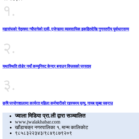
१.
महासंघको नेतृत्वमा न्यौपानेको दावी, एजेन्डामा व्यावसायिक हकहितदेखि गुणस्तरीय पूर्वाधारसम्म
२.
यथास्थिति तोडेर नयाँ कम्युनिस्ट केन्द्र बनाउन विप्लवको प्रस्ताव
३.
कृषि प्रयोगशालामा कार्यरत महिला कर्मचारीको रहस्यमय मृत्यु, नायब सुब्बा पक्राउ
ज्वाला मिडिया प्रा.ली द्वारा सञ्चालित
www.jwalakhabar.com
खाँडाचक्र नगरपालिका १, मान्म कालिकाेट
९८५८३२२३४३/९८४९८७९२०९