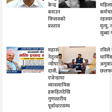
केन्द्र
महिल
बनाउन
कर्मच
विप्लवको
रहस्य
प्रस्ताव
मृत्यु,
सुब्बा 
महासंघको
रविले 
नेतृत्वमा
धार्मि
न्यौपानेको
अगुवा
दावी,
छलफ
एजेन्डामा
व्यावसायिक
हकहितदेखि
गुणस्तरीय
पूर्वाधारसम्म