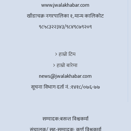
www.jwalakhabar.com
खाँडाचक्र नगरपालिका १, मान्म कालिकाेट
९८५८३२२३४३/९८४९८७९२०९
हाम्रो टिम
हाम्रो बारेमा
news@jwalakhabar.com
सूचना विभाग दर्ता नं. :१४१८/०७६-७७
सम्पादक:बसन्त विश्वकर्मा
संचालक/ सह-सम्पादक: कर्ण विश्वकर्मा