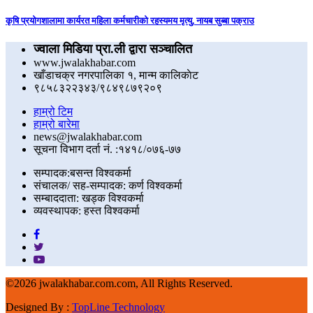
कृषि प्रयोगशालामा कार्यरत महिला कर्मचारीको रहस्यमय मृत्यु, नायब सुब्बा पक्राउ
ज्वाला मिडिया प्रा.ली द्वारा सञ्चालित
www.jwalakhabar.com
खाँडाचक्र नगरपालिका १, मान्म कालिकाेट
९८५८३२२३४३/९८४९८७९२०९
हाम्रो टिम
हाम्रो बारेमा
news@jwalakhabar.com
सूचना विभाग दर्ता नं. :१४१८/०७६-७७
सम्पादक:बसन्त विश्वकर्मा
संचालक/ सह-सम्पादक: कर्ण विश्वकर्मा
सम्बाददाता: खड्क विश्वकर्मा
व्यवस्थापक: हस्त विश्वकर्मा
©
2026 jwalakhabar.com.com, All Rights Reserved.
Designed By :
TopLine Technology