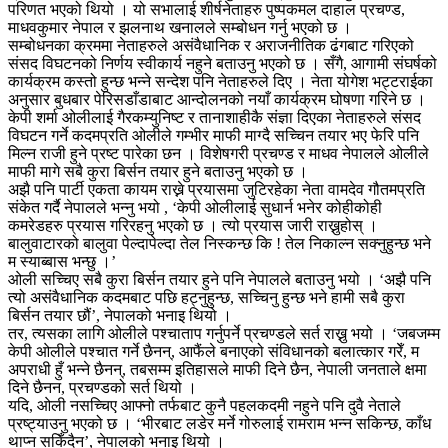
परिणत भएको थियो । यो सभालाई शीर्षनेताहरु पुष्पकमल दाहाल प्रचण्ड,
माधवकुमार नेपाल र झलनाथ खनालले सम्बोधन गर्नु भएको छ ।
सम्बोधनका क्रममा नेताहरुले असंवैधानिक र अराजनीतिक ढंगबाट गरिएको
संसद विघटनको निर्णय स्वीकार्य नहुने बताउनु भएको छ । सँगै, आगामी संघर्षको
कार्यक्रम कस्तो हुन्छ भन्ने सन्देश पनि नेताहरुले दिए । नेता योगेश भट्टराईका
अनुसार बुधबार पेरिसडाँडाबाट आन्दोलनको नयाँ कार्यक्रम घोषणा गरिने छ ।
केपी शर्मा ओलीलाई गैरकम्युनिष्ट र तानाशाहीकै संज्ञा दिएका नेताहरुले संसद
विघटन गर्ने कदमप्रति ओलीले गम्भीर माफी माग्दै सच्चिन तयार भए फेरि पनि
मिल्न राजी हुने प्रष्ट पारेका छन । विशेषगरी प्रचण्ड र माधव नेपालले ओलीले
माफी मागे सबै कुरा बिर्सन तयार हुने बताउनु भएको छ ।
अझै पनि पार्टी एकता कायम राख्ने प्रयासमा जुटिरहेका नेता वामदेव गौतमप्रति
संकेत गर्दै नेपालले भन्नु भयो , ‘केपी ओलीलाई सुधार्न भनेर कोहीकोही
कमरेडहरु प्रयास गरिरहनु भएको छ । त्यो प्रयास जारी राख्नुहोस् ।
बालुवाटारको बालुवा पेल्दापेल्दा तेल निस्कन्छ कि ! तेल निकाल्न सक्नुहुन्छ भने
म स्याब्बास भन्छु ।’
ओली सच्चिए सबै कुरा बिर्सन तयार हुने पनि नेपालले बताउनु भयो । ‘अझै पनि
त्यो असंवैधानिक कदमबाट पछि हट्नुहुन्छ, सच्चिनु हुन्छ भने हामी सबै कुरा
बिर्सन तयार छौं’, नेपालको भनाइ थियो ।
तर, त्यसका लागि ओलीले पश्चाताप गर्नुपर्ने प्रचण्डले सर्त राख्नु भयो । ‘जबजम्म
केपी ओलीले पश्चात गर्ने छैनन्, आफैंले बनाएको संविधानको बलात्कार गरेँ, म
अपराधी हुँ भन्ने छैनन्, तबसम्म इतिहासले माफी दिने छैन, नेपाली जनताले क्षमा
दिने छैनन, प्रचण्डको सर्त थियो ।
यदि, ओली नसच्चिए आफ्नो तर्फबाट कुनै पहलकदमी नहुने पनि दुवै नेताले
प्रष्ट्याउनु भएको छ । ‘भीरबाट लडेर मर्ने गोरुलाई रामराम भन्न सकिन्छ, काँध
थाप्न सकिँदैन’, नेपालको भनाइ थियो ।