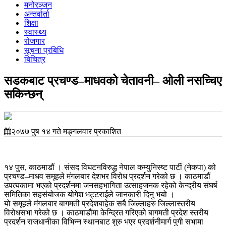
मनोरञ्जन
अन्तर्वार्ता
शिक्षा
स्वास्थ्य
रोजगार
सूचना प्रबिधि
बिचित्र
सडकबाट प्रचण्ड–माधवको चेतावनी– ओली नसच्चिए
सकिन्छन्
२०७७ पुष १४ गते मङ्गलवार प्रकाशित
१४ पुस, काठमाडौं । संसद विघटनविरुद्ध नेपाल कम्युनिस्ष्ट पार्टी (नेकपा) को
प्रचण्ड–माधव समूहले मंगलबार देशभर विरोध प्रदर्शन गरेको छ । काठमाडौं
उपत्यकामा भएको प्रदर्शनमा जनसहभागिता उत्साहजनक रहेको केन्द्रीय संघर्ष
समितिका सहसंयोजक योगेश भट्टराईले जानकारी दिनु भयो ।
यो समूहले मंगलबार बागमती प्रदेशबाहेक सबै जिल्लाहरु जिल्लास्तरीय
विरोधसभा गरेको छ । काठमाडौंमा केन्द्रित गरिएको बागमती प्रदेश स्तरीय
प्रदर्शन राजधानीका विभिन्न स्थानबाट शुरु भएर प्रदर्शनीमार्ग पुगी सभामा