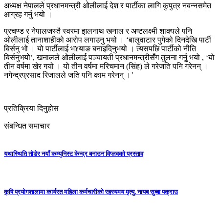
अध्यक्ष नेपालले प्रधानमन्त्री ओलीलाई देश र पार्टीका लागि कुपुत्र नबन्नसमेत
आग्रह गर्नु भयो ।
प्रचण्ड र नेपालजस्तै स्वरमा झलनाथ खनाल र अष्टलक्ष्मी शाक्यले पनि
ओलीलाई तानाशाहीको आरोप लगाउनु भयो । ‘बालुवाटार पुगेको दिनदेखि पार्टी
बिर्सनु भो । यो पार्टीलाई भ¥याङ बनाइदिनुभयो । त्यसपछि पार्टीको नीति
बिर्सनुभयो’, खनालले ओलीलाई पञ्चायती प्रधानमन्त्रीसँग तुलना गर्नुृ भयो , ‘यो
तीन वर्षमा खेर गयो । यो तीन वर्षमा मरिचमान (सिंह) ले गरेजति पनि गरेनन् ।
नगेन्द्रप्रसाद रिजालले जति पनि काम गरेनन् ।’
प्रतिक्रिया दिनुहोस
संबन्धित समाचार
यथास्थिति तोडेर नयाँ कम्युनिस्ट केन्द्र बनाउन विप्लवको प्रस्ताव
कृषि प्रयोगशालामा कार्यरत महिला कर्मचारीको रहस्यमय मृत्यु, नायब सुब्बा पक्राउ