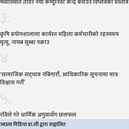
यथास्थिति तोडेर नयाँ कम्युनिस्ट केन्द्र बनाउन विप्लवको प्रस्ताव
३.
कृषि प्रयोगशालामा कार्यरत महिला कर्मचारीको रहस्यमय
मृत्यु, नायब सुब्बा पक्राउ
४.
‘सामाजिक सद्‌भाव नबिगारौँ, आधिकारिक सूचनामा मात्र
विश्वास गरौँ’
५.
रविले गरे धार्मिक अगुवासँग छलफल
ज्वाला मिडिया प्रा.ली द्वारा सञ्चालित