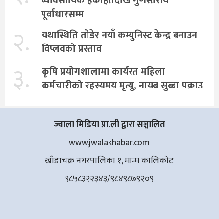
व्यावसायिक हकहितदेखि गुणस्तरीय
पूर्वाधारसम्म
२.
यथास्थिति तोडेर नयाँ कम्युनिस्ट केन्द्र बनाउन
विप्लवको प्रस्ताव
३.
कृषि प्रयोगशालामा कार्यरत महिला
कर्मचारीको रहस्यमय मृत्यु, नायब सुब्बा पक्राउ
ज्वाला मिडिया प्रा.ली द्वारा सञ्चालित
www.jwalakhabar.com
खाँडाचक्र नगरपालिका १, मान्म कालिकाेट
९८५८३२२३४३/९८४९८७९२०९