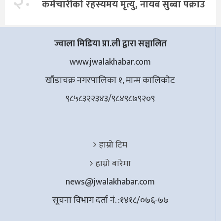
कर्मचारीको रहस्यमय मृत्यु, नायब सुब्बा पक्राउ
ज्वाला मिडिया प्रा.ली द्वारा सञ्चालित
www.jwalakhabar.com
खाँडाचक्र नगरपालिका १, मान्म कालिकाेट
९८५८३२२३४३/९८४९८७९२०९
हाम्रो टिम
हाम्रो बारेमा
news@jwalakhabar.com
सूचना विभाग दर्ता नं. :१४१८/०७६-७७