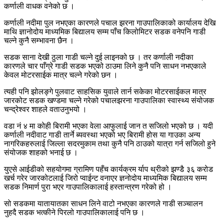
कर्णाली वाधक वनेको छ ।
कर्णाली नदीमा पुल नभएका कारणले पचाल झरना गाउपालिकाको कार्यालय देखि
माथि ज्ञानोदोय माध्यमिक बिद्यालय सम्म पाँच किलोमिटर सडक वनेपनि गाडी
चल्ने कुनै सम्भावना छैन ।
सडक साना देखी ठुला गाडी चल्ने दुई लाइनको छ । तर कर्णाली नदीका
कारणले चार पाँग्रे गाडी सडक भएको ठाउमा लिने कुनै पनि साधन नभएकाले
केवल मोटरसाईक मात्र चल्ने गरेको छन ।
त्यही पनि झोलङ्गे पुलवाट साहसिक युवाले तार्न सकेका मोटरसाईकल मात्र
जारकोट सडक खण्डमा चल्ने गरेको पचालझरना गाउपालिका स्वास्थ्य संयोजक
चन्द्रेश्वर शाहले वताउनुभयो ।
वडा नं ४ मा कोही बिरामी भएका वेला आफुलाई जान त सजिलो भएको छ । यदी
कर्णाली नदीवाट गाडी तार्ने ब्यवस्था भएको भए बिरामी होस या गाउका अन्य
नागरिकहरुलाई जिल्ला सदरमुकाम तथा कुनै पनि ठाउको यात्रा गर्न सजिलो हुने
संयोजक शाहको भनाई छ ।
युएसे आईडीको सहयोगमा ग्रामिण पहँच कार्यक्रम र्याप थ्रीको झण्डै ३६ करोड
खर्च गरेर जारकोटलाई जिरो प्वाईन्ट वनाएर ज्ञनोदोय माध्यमिक बिद्यालय सम्म
सडक निमार्ण पुरा भएर गाउपालिकालाई हस्तान्त्रण गरेको हो ।
सो सडकमा यातायातका साधन लिने वाटो नभएका कारणले गाडी सञ्चालन
नुहदै सडक भत्कीने पिरलो गाउपालिकालाई पनि छ ।