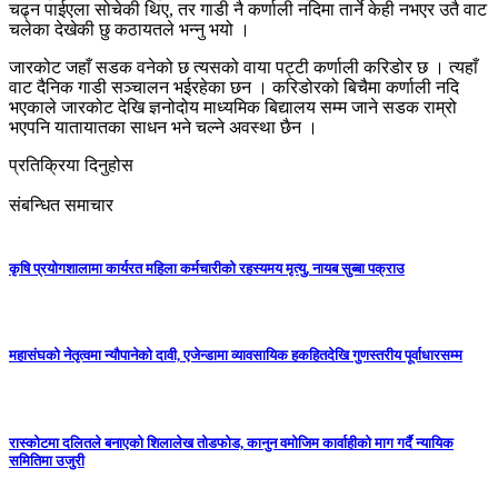
चढ्न पाईएला सोचेकी थिए, तर गाडी नै कर्णाली नदिमा तार्ने केही नभएर उतै वाट
चलेका देखेकी छु कठायतले भन्नु भयो ।
जारकोट जहाँ सडक वनेको छ त्यसको वाया पट्टी कर्णाली करिडोर छ । त्यहाँ
वाट दैनिक गाडी सञ्चालन भईरहेका छन । करिडोरको बिचैमा कर्णाली नदि
भएकाले जारकोट देखि ज्ञनोदोय माध्यमिक बिद्यालय सम्म जाने सडक राम्रो
भएपनि यातायातका साधन भने चल्ने अवस्था छैन ।
प्रतिक्रिया दिनुहोस
संबन्धित समाचार
कृषि प्रयोगशालामा कार्यरत महिला कर्मचारीको रहस्यमय मृत्यु, नायब सुब्बा पक्राउ
महासंघको नेतृत्वमा न्यौपानेको दावी, एजेन्डामा व्यावसायिक हकहितदेखि गुणस्तरीय पूर्वाधारसम्म
रास्कोटमा दलितले बनाएको शिलालेख तोडफोड, कानुन वमोजिम कार्वाहीको माग गर्दै न्यायिक
समितिमा उजुरी