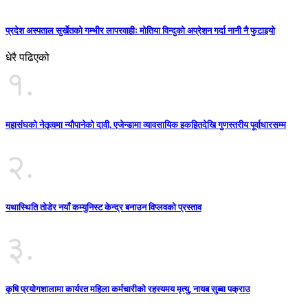
प्रदेश अस्पताल सुर्खेतको गम्भीर लापरवाहीः मोतिया विन्दुको अप्रेशन गर्दा नानी नै फुटाइयाे
धेरै पढिएको
१.
महासंघको नेतृत्वमा न्यौपानेको दावी, एजेन्डामा व्यावसायिक हकहितदेखि गुणस्तरीय पूर्वाधारसम्म
२.
यथास्थिति तोडेर नयाँ कम्युनिस्ट केन्द्र बनाउन विप्लवको प्रस्ताव
३.
कृषि प्रयोगशालामा कार्यरत महिला कर्मचारीको रहस्यमय मृत्यु, नायब सुब्बा पक्राउ