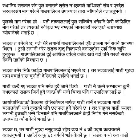
स्थानिय सरकार संग पुल वनाउने श्रोत नभएकाले माथिल्लो संघ र प्रदेश
सरकारसंग माग गरेको गाउपालिका उपाध्याक्ष तारा न्यौपानेले वताउनुभयो ।
पुलको माग गरेका छौ । यती तत्काललाई पुल सकिदैन भनेपनि फेरी जोडिदिन
माग गरेको तर त्यसको स्वीकृत भए नभएको जानकारी नआएको उपाध्याक्ष
न्यौपानेको भनाई छ ।
सडक त वनेको छ, यती धेरै लगानी गाउपालिकाले एकै ठाउमा गर्न सक्ने अवस्था
थिएन । ठुलो लगानी गरेर सडक दातृ निकायले वनाएकोमा उहाँ निकै खुसि
हुनुहुन्छ । गाउपालिकाको दुई आर्थिक वर्षको वजेट खर्च गर्दा पनि यस्तो सडक
नवन्ने उहाँको बिश्वास छ ।
सडक वनेर निकै फाईदा गाउपालिकालाई भएको छ । तर सडकलाई गाडी गुड्दा
सम्म वचाई राख्न चुनौती देखिएको उहाँको भनाई छ ।
गाडी चल्दै गए सडक पनि मर्मत हुदै जाने थियो । गाडी नै चल्ने सम्भावना कुनै
नभएकाले सडक जिर्ण हुदै जान्छ की भन्ने चिन्ता पनि गाउपालिकालाई छ ।
कार्यापालिकाको वैठकमा होलिकोप्टर मार्फत गाडी तार्ने र सडकमा गाडी
चलाउनेकी भन्ने कुराको पनि छलफल हुने गरेको छ । तर साहुका गाडी ल्याएर
लगानी ढुब्छकी भन्ने चिन्ताले पनि गाउपािलकाले केही निर्णय गर्न नसकेको
उपाध्याक्ष न्यौपानेको भनाई छ ।
सडक छ, तर गाडी नुहदा नसुहाउदो रहेछ वडा नं ४ की पद्मा कठायतले
वताउनुभयो । उहाँले आफु ६८ वर्षकी भईसकेकी छु । सडक वन्यो अव गाडी