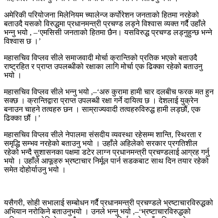
अमेरिकी परियोजना मिलेनियम च्यालेन्ज कर्पोरेशन जनताको हितमा नरहेको
बताउदै यसको विरुद्धमा प्रधानमन्त्री प्रचण्ड लड्ने विश्वास व्यक्त गर्दै उहाँले
भन्नु भयो , –‘एमसिसी जनताको हितमा छैन। यसविरुद्ध प्रचण्ड लड्नुहुन्छ भन्ने
विश्वास छ ।’
महासचिव विप्लव सीले समाजवादी मोर्चा क्रान्तिको प्रतिक भएको बताउदै
राष्ट्रहित र प्राप्त उपलब्धीको रक्षाका लागि मोर्चा एक ढिक्का रहेको बताउनु
भयो ।
महासचिव विप्लव सीले भन्नु भयो ,–‘अरु कुरामा हामी चार दलबीच फरक मत हुन
सक्छ । क्रान्तिद्वारा प्राप्त उपलब्धी रक्षा गर्ने दायित्व छ । देशलाई युक्रेन
बनाउन चाहने तत्वहरु छन । साम्राज्यवादी तत्वहरुविरुद्ध हामी लड्छौं, एक
ढिक्का छौं ।’
महासचिव विप्लव सीले नेपालमा संसदीय व्यवस्था रहेसम्म शान्ति, स्थिरता र
समृद्धि सम्भव नरहेको बताउनु भयो । उहाँले अहिलेको सरकार प्रगतिशील
रहेको भन्दै सुशासनका पक्षमा डटेर लाग्न प्रधानमन्त्री प्रचण्डलाई आग्रह गर्नु
भयो । उहाँले आफूहरु भ्रष्टाचार निर्मूल पार्न सडकबाट साथ दिन तयार रहेको
समेत दोहोर्याउनु भयो ।
यसैगरी, सोही सभालाई सम्बोधन गर्दै प्रधानमन्त्री प्रचण्डले भ्रष्टाचारविरुद्धको
अभियान नरोकिने बताउनुभयो । उनले भन्नु भयो ,–‘भ्रष्टाचारविरुद्धको