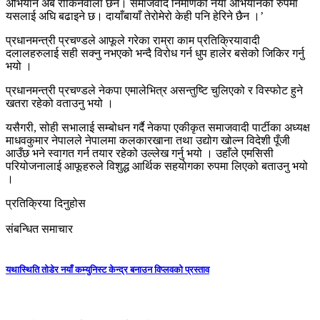
अभियान अब रोकिनेवाला छैन। समाजवाद निर्माणको नयाँ अभियानको रुपमा
यसलाई अघि बढाइने छ। दायाँबायाँ तेरोमेरो केही पनि हेरिने छैन ।’
प्रधानमन्त्री प्रचण्डले आफूले गरेका राम्रा काम प्रतिक्रियावादी
दलालहरुलाई सही सक्नु नभएको भन्दै विरोध गर्न धुप हालेर बसेको जिकिर गर्नु
भयो ।
प्रधानमन्त्री प्रचण्डले नेकपा एमालेभित्र असन्तुष्टि चुलिएको र विस्फोट हुने
खतरा रहेको वताउनु भयो ।
यसैगरी, सोही सभालाई सम्बोधन गर्दै नेकपा एकीकृत समाजवादी पार्टीका अध्यक्ष
माधवकुमार नेपालले नेपालमा कलकारखाना तथा उद्योग खोल्न विदेशी पूँजी
आउँछ भने स्वागत गर्न तयार रहेको उल्लेख गर्नु भयो । उहाँले एमसिसी
परियोजनालाई आफूहरुले विशुद्ध आर्थिक सहयोगका रुपमा लिएको बताउनु भयो
।
प्रतिक्रिया दिनुहोस
संबन्धित समाचार
यथास्थिति तोडेर नयाँ कम्युनिस्ट केन्द्र बनाउन विप्लवको प्रस्ताव