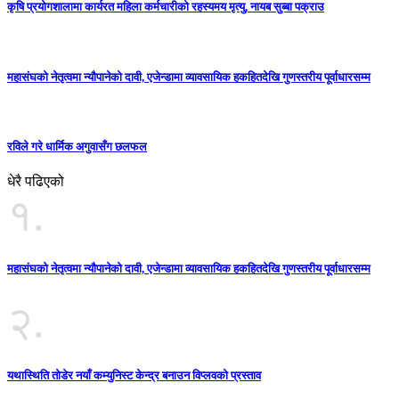
कृषि प्रयोगशालामा कार्यरत महिला कर्मचारीको रहस्यमय मृत्यु, नायब सुब्बा पक्राउ
महासंघको नेतृत्वमा न्यौपानेको दावी, एजेन्डामा व्यावसायिक हकहितदेखि गुणस्तरीय पूर्वाधारसम्म
रविले गरे धार्मिक अगुवासँग छलफल
धेरै पढिएको
१.
महासंघको नेतृत्वमा न्यौपानेको दावी, एजेन्डामा व्यावसायिक हकहितदेखि गुणस्तरीय पूर्वाधारसम्म
२.
यथास्थिति तोडेर नयाँ कम्युनिस्ट केन्द्र बनाउन विप्लवको प्रस्ताव