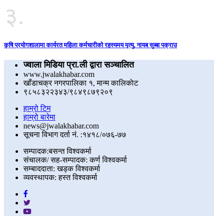
३.
कृषि प्रयोगशालामा कार्यरत महिला कर्मचारीको रहस्यमय मृत्यु, नायब सुब्बा पक्राउ
ज्वाला मिडिया प्रा.ली द्वारा सञ्चालित
www.jwalakhabar.com
खाँडाचक्र नगरपालिका १, मान्म कालिकाेट
९८५८३२२३४३/९८४९८७९२०९
हाम्रो टिम
हाम्रो बारेमा
news@jwalakhabar.com
सूचना विभाग दर्ता नं. :१४१८/०७६-७७
सम्पादक:बसन्त विश्वकर्मा
संचालक/ सह-सम्पादक: कर्ण विश्वकर्मा
सम्बाददाता: खड्क विश्वकर्मा
व्यवस्थापक: हस्त विश्वकर्मा