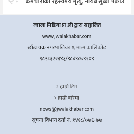
कर्मचारीको रहस्यमय मृत्यु, नायब सुब्बा पक्राउ
ज्वाला मिडिया प्रा.ली द्वारा सञ्चालित
www.jwalakhabar.com
खाँडाचक्र नगरपालिका १, मान्म कालिकाेट
९८५८३२२३४३/९८४९८७९२०९
हाम्रो टिम
हाम्रो बारेमा
news@jwalakhabar.com
सूचना विभाग दर्ता नं. :१४१८/०७६-७७