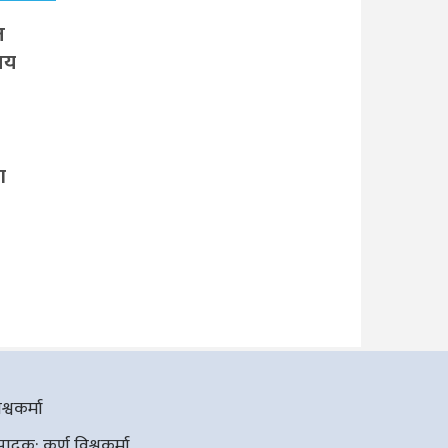
त
मय
ग
्वकर्मा
दक: कर्ण विश्वकर्मा