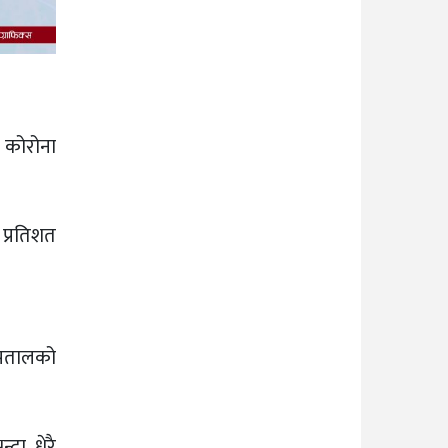
 कोरोना
 प्रतिशत
स्पतालको
दा धेरै