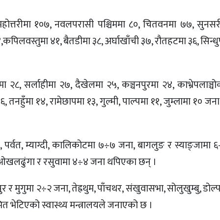
, महोत्तरीमा १०७, नवलपरासी पश्चिममा ८०, चितवनमा ७७, सुनसर
४,कपिलवस्तुमा ४१, बैतडीमा ३८, अर्घाखाँची ३७, रौतहटमा ३६, सिन्ध
ा २८, सर्लाहीमा २७, दैखेलमा २५, कञ्चनपुरमा २४, काभ्रेपलाञ्च
, तनहुँमा १४, रामेछापमा १३, गुल्मी, पाल्पमा ११, जुम्लामा १० जन
 पर्वत, म्याग्दी, कालिकोटमा ७÷७ जना, बागलुङ र स्याङ्जामा 
ा, ओखलढुंगा र रसुवामा ४÷४ जना थपिएका छन् ।
र र मुगुमा २÷२ जना, तेह्रथुम, पाँचथर, संखुवासभा, सोलुखुम्बु, डोल्
ित भेटिएको स्वास्थ्य मन्त्रालयले जनाएको छ ।