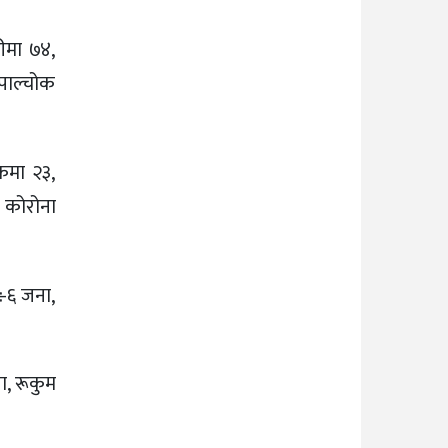
ीमा ७४,
ुपाल्चोक
ोकमा २३,
ा कोरोना
६÷६ जना,
पा, रूकुम