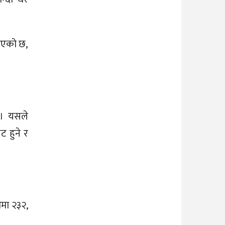
खिएको छ,
 । यसले
ट हुने र
ीमा २३२,