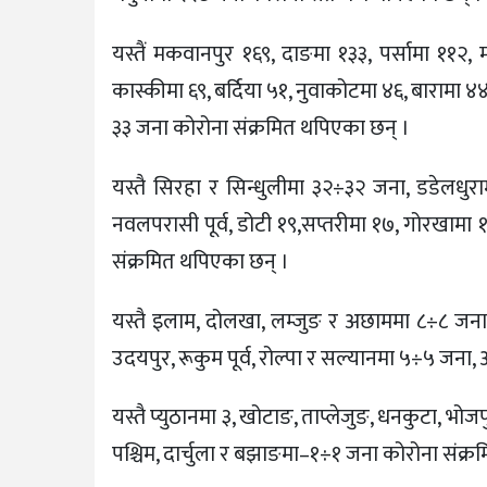
यस्तैं मकवानपुर १६९, दाङमा १३३, पर्सामा ११२
कास्कीमा ६९, बर्दिया ५१, नुवाकोटमा ४६, बारामा ४
३३ जना कोरोना संक्रमित थपिएका छन् ।
यस्तै सिरहा र सिन्धुलीमा ३२÷३२ जना, डडेलधुराम
नवलपरासी पूर्व, डोटी १९,सप्तरीमा १७, गोरखामा १६
संक्रमित थपिएका छन् ।
यस्तै इलाम, दोलखा, लम्जुङ र अछाममा ८÷८ जना,
उदयपुर, रूकुम पूर्व, रोल्पा र सल्यानमा ५÷५ जन
यस्तै प्युठानमा ३, खोटाङ, ताप्लेजुङ, धनकुटा, भोजपु
पश्चिम, दार्चुला र बझाङमा–१÷१ जना कोरोना संक्रम