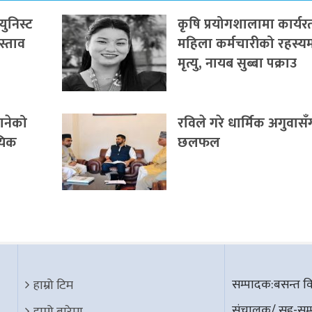
युनिस्ट
कृषि प्रयोगशालामा कार्यर
रस्ताव
महिला कर्मचारीको रहस्य
मृत्यु, नायब सुब्बा पक्राउ
पानेको
रविले गरे धार्मिक अगुवासँ
ायिक
छलफल
सम्पादक:बसन्त विश
हाम्रो टिम
संचालक/ सह-सम्पा