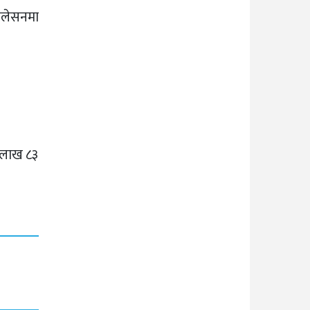
ोलेसनमा
२ लाख ८३