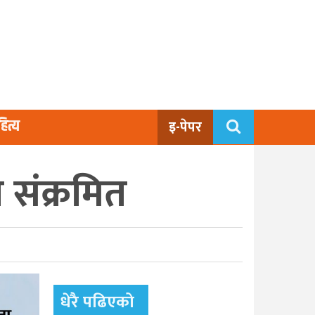
ित्य
इ-पेपर
 संक्रमित
धेरै पढिएको