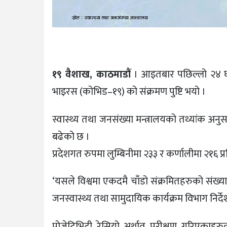
१९ वैशाख, काठमाडौं
। आइतबार पछिल्लो २४ घण
भाइरस (कोभिड–१९) को संक्रमण पुष्टि भयो ।
स्वास्थ्य तथा जनसंख्या मन्त्रालयको तथ्यांक अन
बढेको छ ।
प्रदेशगत रुपमा लुम्बिनीमा २३३ र कर्णालीमा २१६ प
‘यसले विश्वमा एकदमै चाँडो संक्रमितहरुको संख्य
जनस्वास्थ्य तथा सामुदायिक कार्यक्रम विभाग निर्द
पोजेटिभिटी रेसियो अर्थात परीक्षण गरिएकाहरुक