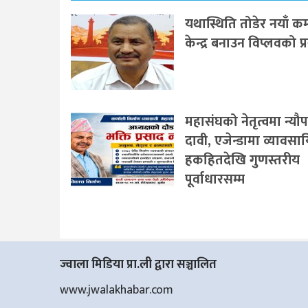
यथास्थिति तोडेर नयाँ कम्
केन्द्र बनाउन विप्लवको प्
महासंघको नेतृत्वमा न्यौ
दावी, एजेन्डामा व्यावस
हकहितदेखि गुणस्तरीय
पूर्वाधारसम्म
ज्वाला मिडिया प्रा.ली द्वारा सञ्चालित
www.jwalakhabar.com