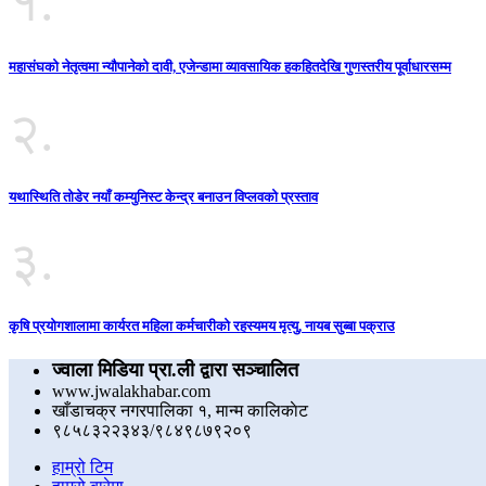
१.
महासंघको नेतृत्वमा न्यौपानेको दावी, एजेन्डामा व्यावसायिक हकहितदेखि गुणस्तरीय पूर्वाधारसम्म
२.
यथास्थिति तोडेर नयाँ कम्युनिस्ट केन्द्र बनाउन विप्लवको प्रस्ताव
३.
कृषि प्रयोगशालामा कार्यरत महिला कर्मचारीको रहस्यमय मृत्यु, नायब सुब्बा पक्राउ
ज्वाला मिडिया प्रा.ली द्वारा सञ्चालित
www.jwalakhabar.com
खाँडाचक्र नगरपालिका १, मान्म कालिकाेट
९८५८३२२३४३/९८४९८७९२०९
हाम्रो टिम