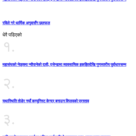
रविले गरे धार्मिक अगुवासँग छलफल
धेरै पढिएको
१.
महासंघको नेतृत्वमा न्यौपानेको दावी, एजेन्डामा व्यावसायिक हकहितदेखि गुणस्तरीय पूर्वाधारसम्म
२.
यथास्थिति तोडेर नयाँ कम्युनिस्ट केन्द्र बनाउन विप्लवको प्रस्ताव
३.