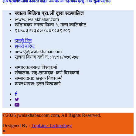
कृषि प्रयोगशालामा कार्यरत महिला कर्मचारीको रहस्यमय मृत्यु, नायब सुब्बा पक्राउ
ज्वाला मिडिया प्रा.ली द्वारा सञ्चालित
www.jwalakhabar.com
खाँडाचक्र नगरपालिका १, मान्म कालिकाेट
९८५८३२२३४३/९८४९८७९२०९
हाम्रो टिम
हाम्रो बारेमा
news@jwalakhabar.com
सूचना विभाग दर्ता नं. :१४१८/०७६-७७
सम्पादक:बसन्त विश्वकर्मा
संचालक/ सह-सम्पादक: कर्ण विश्वकर्मा
सम्बाददाता: खड्क विश्वकर्मा
व्यवस्थापक: हस्त विश्वकर्मा
©
2026 jwalakhabar.com.com, All Rights Reserved.
Designed By :
TopLine Technology