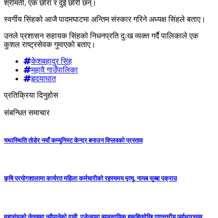
श्रीमती, एक छोरा र दुई छोरी छन्।
स्वर्गीय सिंहको आजै पादमघाटमा अन्तिम संस्कार गरिने अध्यक्ष सिंहले बताए।
उनले प्रशासन सहायक सिंहको निधनप्रति दुःख व्यक्त गर्दै पालिकाले एक
कुशल राष्ट्रसेवक गुमाएको बताए।
केशबहादुर सिंह
महावै गाउँपालिका
हृदयाघात
प्रतिक्रिया दिनुहोस
संबन्धित समाचार
यथास्थिति तोडेर नयाँ कम्युनिस्ट केन्द्र बनाउन विप्लवको प्रस्ताव
कृषि प्रयोगशालामा कार्यरत महिला कर्मचारीको रहस्यमय मृत्यु, नायब सुब्बा पक्राउ
महासंघको नेतृत्वमा न्यौपानेको दावी, एजेन्डामा व्यावसायिक हकहितदेखि गुणस्तरीय पूर्वाधारसम्म