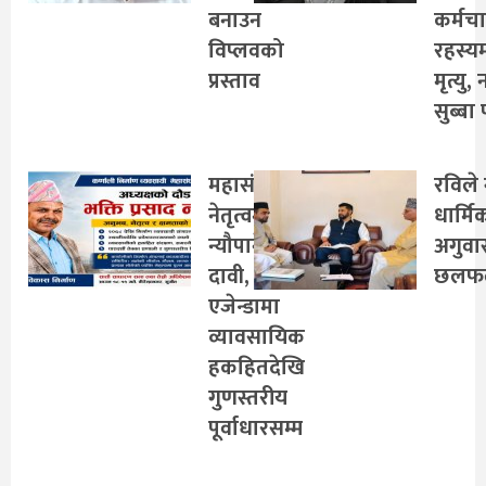
बनाउन
कर्मच
विप्लवको
रहस्य
प्रस्ताव
मृत्यु,
सुब्बा 
महासंघको
रविले 
नेतृत्वमा
धार्मि
न्यौपानेको
अगुवा
दावी,
छलफ
एजेन्डामा
व्यावसायिक
हकहितदेखि
गुणस्तरीय
पूर्वाधारसम्म