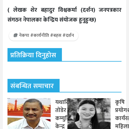
( लेखक शेर बहादुर विश्वकर्मा (दर्शन) जनपत्रकार
संगठन नेपालका केन्द्रिय संयोजक हुनुहुन्छ)
नेकपा #कार्यनीति #बहस #दर्शन
प्रतिक्रिया दिनुहोस
संबन्धित समाचार
यथास्थिति
कृषि
तोडेर नयाँ
प्रयो
कम्युनिस्ट
कार्यर
केन्द्र
महिल