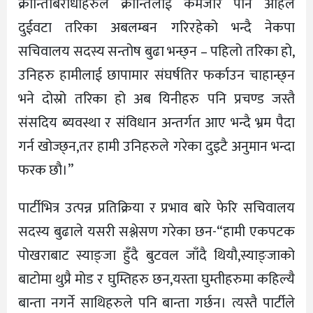
क्रान्तिबिरोधीहरुले क्रान्तिलाई कमजोर पार्न अहिले
दुईवटा तरिका अबलम्बन गरिरहेको भन्दै नेकपा
सचिवालय सदस्य सन्तोष बुढा भन्छ्न – पहिलो तरिका हो,
उनिहरु हामीलाई छापामार संघर्षतिर फर्काउन चाहान्छ्न
भने दोस्रो तरिका हो अब यिनीहरु पनि प्रचण्ड जस्तै
संसदिय ब्यवस्था र संविधान अन्तर्गत आए भन्दै भ्रम पैदा
गर्न खोज्छ्न,तर हामी उनिहरुले गरेका दुइटै अनुमान भन्दा
फरक छौ।”
पार्टीभित्र उत्पन्न प्रतिक्रिया र प्रभाव बारे फेरि सचिवालय
सदस्य बुढाले यसरी सश्लेसण गरेका छन-“हामी एकपटक
पोखराबाट स्याङ्जा हुँदै बुटवल जाँदै थियौ,स्याङ्जाको
बाटोमा थुप्रै मोड र घुम्तिहरु छन,यस्ता घुम्तीहरुमा कहिल्यै
बान्ता नगर्ने साथिहरुले पनि बान्ता गर्छन। त्यस्तै पार्टीले