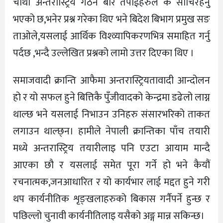
चौथो अन्तरास्ट्रिय गठन बारे तपाईहरुले के सोचिरहनु
भएको छ,भनेर प्रश्न गरेका थिए भने बिदेश बिभाग प्रमुख सङ
ताओले,यसलाई आर्थिक विश्व्यापिकरणभित्र समाहित गर्नु
पर्दछ ,भन्दै उल्लेखित प्रश्नको लामो उत्तर दिएका थिए ।
समाजवादी क्रान्ति आफैमा अन्तरास्ट्रियतावादी आन्दोलन
हो र यो सफल हुने बित्तिकै पुँजीवादको केन्द्रमा डढेलो लाग्न
थाल्छ भने यसलाई निभाउन उनिहरु संसारभरिको ताकत
लगाउन थाल्छ्न। हामीले नेपाली क्रान्तिका पाँच तयारी
मध्ये अन्तरास्ट्रिय तयारीलाइ पनि एउटा आयाम मान्दै
आएका छौ र यसलाई समेत पूरा गर्ने हो भने कैयौं
रचनात्मक,जनआधारित र यो कार्यभार लाई मद्दत हुने गरी
थप कार्यनीतिक शृङ्खलाहरुको बिकास गर्नैपर्ने हुन्छ र
पछिल्लो चुनावी कार्यनीतिलाइ यसैको अङ्ग मान्न सकिन्छ।