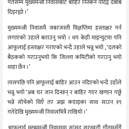
गतेसम्म मुख्यमन्त्री निवासबाट बाहिर निस्कनै नदिई दबाब
दिइरह्यो ।’
मुख्यमन्त्री निवासमै जबरजस्ती विज्ञप्तिमा हस्ताक्षर गर्न
लगाएको उहाले बताउनु भयो । थप केही माइन्युटमा पनि
आफूलाई हस्ताक्षर गराएको भन्दै उहाले भन्नु भयो , ‘दलको
बैठकको गराउनुभयो कि जिल्ला कमिटीको गराउनु भयो
थाहा छैन ।’
त्यसपछि पनि आफूलाई बाहिर आउन नदिएको भन्दै उहाँले
भन्नु भयो ‘अब घर जान दिन्छन् र बाहिर गएर खण्डन गर्छु
भन्ने सोचेको थिएँ तर अझ कडाइका साथ साउन १९
गतेदेखि मुख्यमन्त्री निवासभित्रै राखियो ।’
आफूलाई मुख्यमन्त्री निवासमा सांसद सरस्वती गौतमसँगै