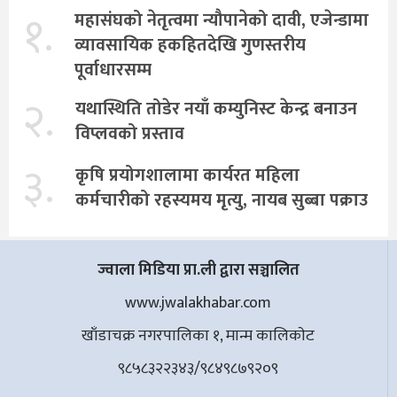
१.
महासंघको नेतृत्वमा न्यौपानेको दावी, एजेन्डामा
व्यावसायिक हकहितदेखि गुणस्तरीय
पूर्वाधारसम्म
२.
यथास्थिति तोडेर नयाँ कम्युनिस्ट केन्द्र बनाउन
विप्लवको प्रस्ताव
३.
कृषि प्रयोगशालामा कार्यरत महिला
कर्मचारीको रहस्यमय मृत्यु, नायब सुब्बा पक्राउ
ज्वाला मिडिया प्रा.ली द्वारा सञ्चालित
www.jwalakhabar.com
खाँडाचक्र नगरपालिका १, मान्म कालिकाेट
९८५८३२२३४३/९८४९८७९२०९