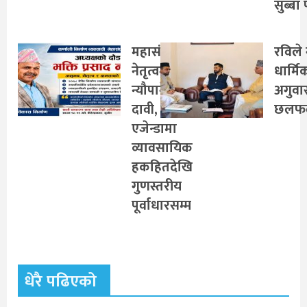
सुब्बा 
महासंघको
रविले 
नेतृत्वमा
धार्मि
न्यौपानेको
अगुवा
दावी,
छलफ
एजेन्डामा
व्यावसायिक
हकहितदेखि
गुणस्तरीय
पूर्वाधारसम्म
धेरै पढिएको